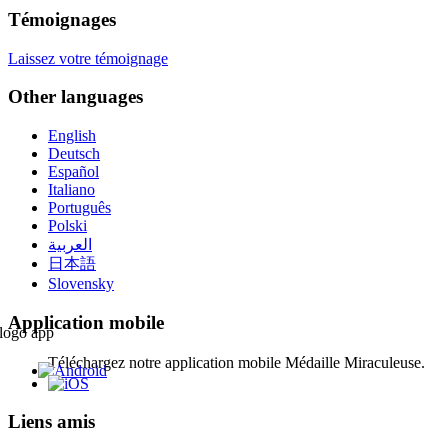
Témoignages
Laissez votre témoignage
Other languages
English
Deutsch
Español
Italiano
Português
Polski
العربية
日本語
Slovensky
Application mobile
Téléchargez notre application mobile Médaille Miraculeuse.
Liens amis