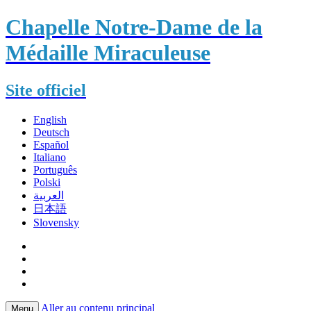
Chapelle Notre-Dame de la
Médaille Miraculeuse
Site officiel
English
Deutsch
Español
Italiano
Português
Polski
العربية
日本語
Slovensky
Aller au contenu principal
Menu