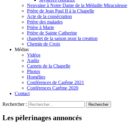
Neuvaine à Notre Dame de la Médaille Miraculeuse
Prière de Jean Paul II à la Chapelle
Acte de la consécration
Prière des malades
Prière à Marie
Prière de Sainte Catherine
chapelet de la saison pour la creation
Chemin de Croix
Médias
Vidéos
Audio
Carnets de la Chapelle
Photos
Homélies
Conférences de Carême 2021
Conférences Carême 2020
Contact
Rechercher :
Les pèlerinages annoncés