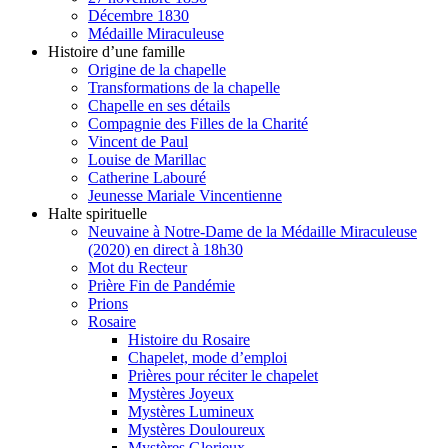
Décembre 1830
Médaille Miraculeuse
Histoire d’une famille
Origine de la chapelle
Transformations de la chapelle
Chapelle en ses détails
Compagnie des Filles de la Charité
Vincent de Paul
Louise de Marillac
Catherine Labouré
Jeunesse Mariale Vincentienne
Halte spirituelle
Neuvaine à Notre-Dame de la Médaille Miraculeuse
(2020) en direct à 18h30
Mot du Recteur
Prière Fin de Pandémie
Prions
Rosaire
Histoire du Rosaire
Chapelet, mode d’emploi
Prières pour réciter le chapelet
Mystères Joyeux
Mystères Lumineux
Mystères Douloureux
Mystères Glorieux