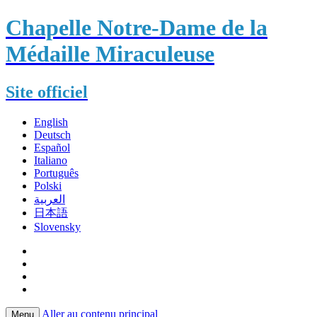
Chapelle Notre-Dame de la
Médaille Miraculeuse
Site officiel
English
Deutsch
Español
Italiano
Português
Polski
العربية
日本語
Slovensky
Aller au contenu principal
Menu