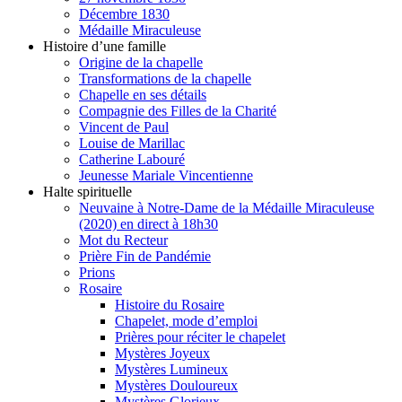
Décembre 1830
Médaille Miraculeuse
Histoire d’une famille
Origine de la chapelle
Transformations de la chapelle
Chapelle en ses détails
Compagnie des Filles de la Charité
Vincent de Paul
Louise de Marillac
Catherine Labouré
Jeunesse Mariale Vincentienne
Halte spirituelle
Neuvaine à Notre-Dame de la Médaille Miraculeuse
(2020) en direct à 18h30
Mot du Recteur
Prière Fin de Pandémie
Prions
Rosaire
Histoire du Rosaire
Chapelet, mode d’emploi
Prières pour réciter le chapelet
Mystères Joyeux
Mystères Lumineux
Mystères Douloureux
Mystères Glorieux