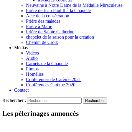
Neuvaine à Notre Dame de la Médaille Miraculeuse
Prière de Jean Paul II à la Chapelle
Acte de la consécration
Prière des malades
Prière à Marie
Prière de Sainte Catherine
chapelet de la saison pour la creation
Chemin de Croix
Médias
Vidéos
Audio
Carnets de la Chapelle
Photos
Homélies
Conférences de Carême 2021
Conférences Carême 2020
Contact
Rechercher :
Les pèlerinages annoncés