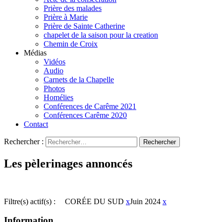
Prière des malades
Prière à Marie
Prière de Sainte Catherine
chapelet de la saison pour la creation
Chemin de Croix
Médias
Vidéos
Audio
Carnets de la Chapelle
Photos
Homélies
Conférences de Carême 2021
Conférences Carême 2020
Contact
Rechercher :
Les pèlerinages annoncés
Filtre(s) actif(s) :
CORÉE DU SUD
x
Juin 2024
x
Information