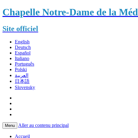
Chapelle Notre-Dame de la Méda
Site officiel
English
Deutsch
Español
Italiano
Português
Polski
العربية
日本語
Slovensky
Aller au contenu principal
Menu
Accueil