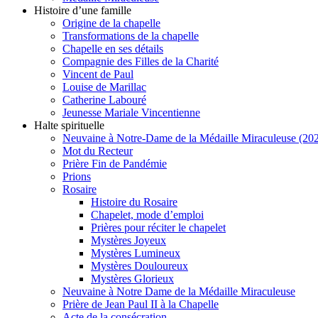
Histoire d’une famille
Origine de la chapelle
Transformations de la chapelle
Chapelle en ses détails
Compagnie des Filles de la Charité
Vincent de Paul
Louise de Marillac
Catherine Labouré
Jeunesse Mariale Vincentienne
Halte spirituelle
Neuvaine à Notre-Dame de la Médaille Miraculeuse (202
Mot du Recteur
Prière Fin de Pandémie
Prions
Rosaire
Histoire du Rosaire
Chapelet, mode d’emploi
Prières pour réciter le chapelet
Mystères Joyeux
Mystères Lumineux
Mystères Douloureux
Mystères Glorieux
Neuvaine à Notre Dame de la Médaille Miraculeuse
Prière de Jean Paul II à la Chapelle
Acte de la consécration