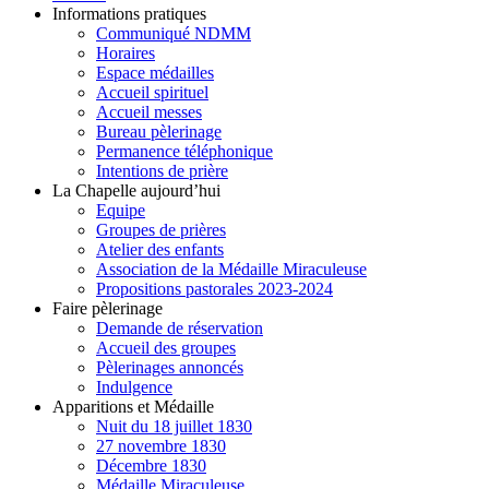
Informations pratiques
Communiqué NDMM
Horaires
Espace médailles
Accueil spirituel
Accueil messes
Bureau pèlerinage
Permanence téléphonique
Intentions de prière
La Chapelle aujourd’hui
Equipe
Groupes de prières
Atelier des enfants
Association de la Médaille Miraculeuse
Propositions pastorales 2023-2024
Faire pèlerinage
Demande de réservation
Accueil des groupes
Pèlerinages annoncés
Indulgence
Apparitions et Médaille
Nuit du 18 juillet 1830
27 novembre 1830
Décembre 1830
Médaille Miraculeuse