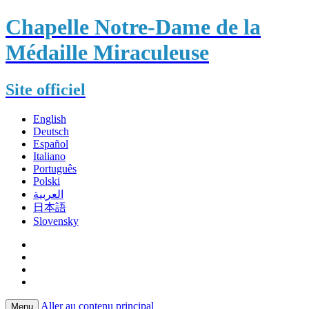
Chapelle Notre-Dame de la
Médaille Miraculeuse
Site officiel
English
Deutsch
Español
Italiano
Português
Polski
العربية
日本語
Slovensky
Aller au contenu principal
Menu