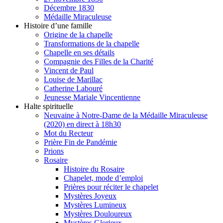
Décembre 1830
Médaille Miraculeuse
Histoire d’une famille
Origine de la chapelle
Transformations de la chapelle
Chapelle en ses détails
Compagnie des Filles de la Charité
Vincent de Paul
Louise de Marillac
Catherine Labouré
Jeunesse Mariale Vincentienne
Halte spirituelle
Neuvaine à Notre-Dame de la Médaille Miraculeuse
(2020) en direct à 18h30
Mot du Recteur
Prière Fin de Pandémie
Prions
Rosaire
Histoire du Rosaire
Chapelet, mode d’emploi
Prières pour réciter le chapelet
Mystères Joyeux
Mystères Lumineux
Mystères Douloureux
Mystères Glorieux