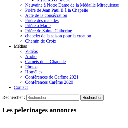
Neuvaine à Notre Dame de la Médaille Miraculeuse
Prière de Jean Paul II à la Chapelle
Acte de la consécration
Prière des malades
Prière à Marie
Prière de Sainte Catherine
chapelet de la saison pour la creation
Chemin de Croix
Médias
Vidéos
Audio
Carnets de la Chapelle
Photos
Homélies
Conférences de Carême 2021
Conférences Carême 2020
Contact
Rechercher :
Les pèlerinages annoncés