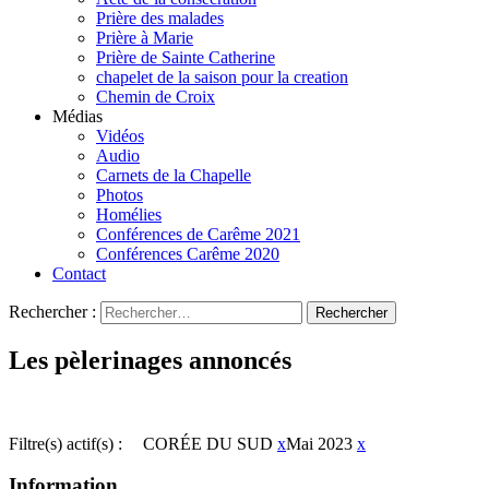
Prière des malades
Prière à Marie
Prière de Sainte Catherine
chapelet de la saison pour la creation
Chemin de Croix
Médias
Vidéos
Audio
Carnets de la Chapelle
Photos
Homélies
Conférences de Carême 2021
Conférences Carême 2020
Contact
Rechercher :
Les pèlerinages annoncés
Filtre(s) actif(s) :
CORÉE DU SUD
x
Mai 2023
x
Information