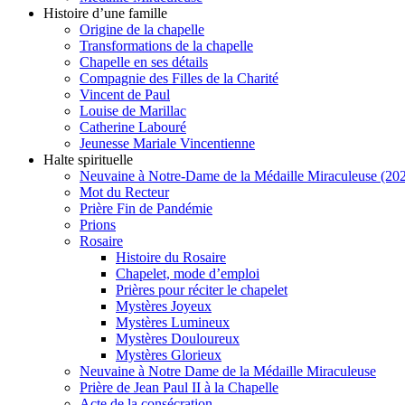
Histoire d’une famille
Origine de la chapelle
Transformations de la chapelle
Chapelle en ses détails
Compagnie des Filles de la Charité
Vincent de Paul
Louise de Marillac
Catherine Labouré
Jeunesse Mariale Vincentienne
Halte spirituelle
Neuvaine à Notre-Dame de la Médaille Miraculeuse (202
Mot du Recteur
Prière Fin de Pandémie
Prions
Rosaire
Histoire du Rosaire
Chapelet, mode d’emploi
Prières pour réciter le chapelet
Mystères Joyeux
Mystères Lumineux
Mystères Douloureux
Mystères Glorieux
Neuvaine à Notre Dame de la Médaille Miraculeuse
Prière de Jean Paul II à la Chapelle
Acte de la consécration