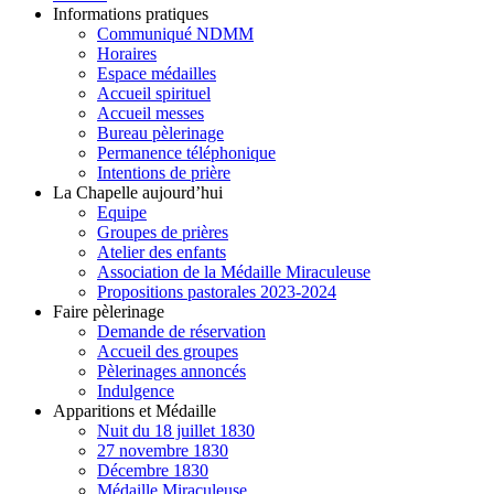
Informations pratiques
Communiqué NDMM
Horaires
Espace médailles
Accueil spirituel
Accueil messes
Bureau pèlerinage
Permanence téléphonique
Intentions de prière
La Chapelle aujourd’hui
Equipe
Groupes de prières
Atelier des enfants
Association de la Médaille Miraculeuse
Propositions pastorales 2023-2024
Faire pèlerinage
Demande de réservation
Accueil des groupes
Pèlerinages annoncés
Indulgence
Apparitions et Médaille
Nuit du 18 juillet 1830
27 novembre 1830
Décembre 1830
Médaille Miraculeuse