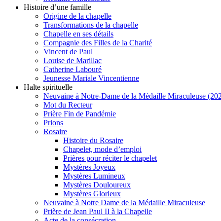
Histoire d’une famille
Origine de la chapelle
Transformations de la chapelle
Chapelle en ses détails
Compagnie des Filles de la Charité
Vincent de Paul
Louise de Marillac
Catherine Labouré
Jeunesse Mariale Vincentienne
Halte spirituelle
Neuvaine à Notre-Dame de la Médaille Miraculeuse (202
Mot du Recteur
Prière Fin de Pandémie
Prions
Rosaire
Histoire du Rosaire
Chapelet, mode d’emploi
Prières pour réciter le chapelet
Mystères Joyeux
Mystères Lumineux
Mystères Douloureux
Mystères Glorieux
Neuvaine à Notre Dame de la Médaille Miraculeuse
Prière de Jean Paul II à la Chapelle
Acte de la consécration