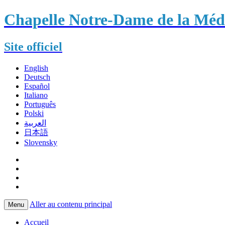
Chapelle Notre-Dame de la Méda
Site officiel
English
Deutsch
Español
Italiano
Português
Polski
العربية
日本語
Slovensky
Aller au contenu principal
Menu
Accueil