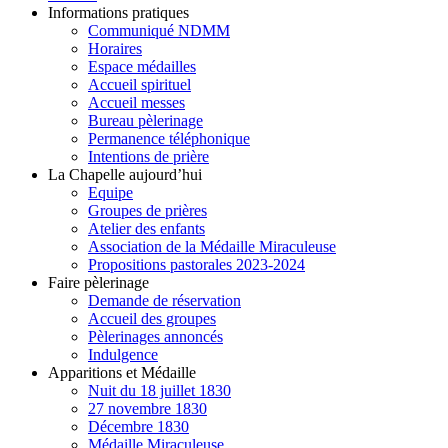
Informations pratiques
Communiqué NDMM
Horaires
Espace médailles
Accueil spirituel
Accueil messes
Bureau pèlerinage
Permanence téléphonique
Intentions de prière
La Chapelle aujourd’hui
Equipe
Groupes de prières
Atelier des enfants
Association de la Médaille Miraculeuse
Propositions pastorales 2023-2024
Faire pèlerinage
Demande de réservation
Accueil des groupes
Pèlerinages annoncés
Indulgence
Apparitions et Médaille
Nuit du 18 juillet 1830
27 novembre 1830
Décembre 1830
Médaille Miraculeuse