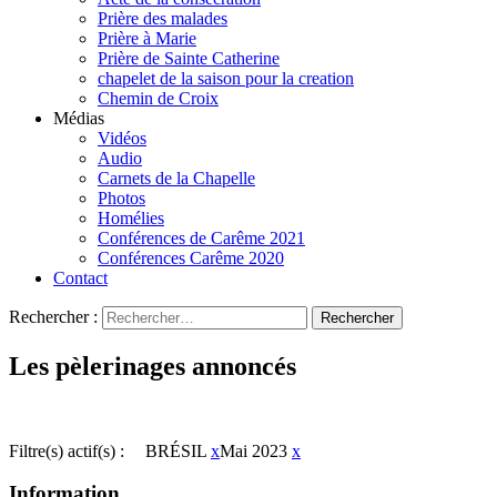
Prière des malades
Prière à Marie
Prière de Sainte Catherine
chapelet de la saison pour la creation
Chemin de Croix
Médias
Vidéos
Audio
Carnets de la Chapelle
Photos
Homélies
Conférences de Carême 2021
Conférences Carême 2020
Contact
Rechercher :
Les pèlerinages annoncés
Filtre(s) actif(s) :
BRÉSIL
x
Mai 2023
x
Information