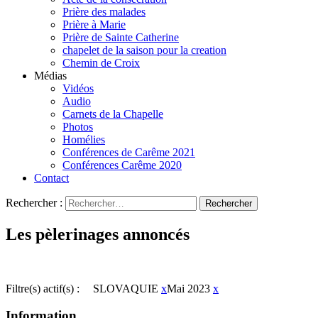
Prière des malades
Prière à Marie
Prière de Sainte Catherine
chapelet de la saison pour la creation
Chemin de Croix
Médias
Vidéos
Audio
Carnets de la Chapelle
Photos
Homélies
Conférences de Carême 2021
Conférences Carême 2020
Contact
Rechercher :
Les pèlerinages annoncés
Filtre(s) actif(s) :
SLOVAQUIE
x
Mai 2023
x
Information