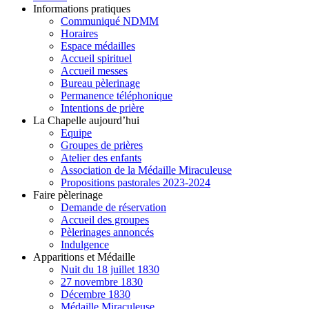
Informations pratiques
Communiqué NDMM
Horaires
Espace médailles
Accueil spirituel
Accueil messes
Bureau pèlerinage
Permanence téléphonique
Intentions de prière
La Chapelle aujourd’hui
Equipe
Groupes de prières
Atelier des enfants
Association de la Médaille Miraculeuse
Propositions pastorales 2023-2024
Faire pèlerinage
Demande de réservation
Accueil des groupes
Pèlerinages annoncés
Indulgence
Apparitions et Médaille
Nuit du 18 juillet 1830
27 novembre 1830
Décembre 1830
Médaille Miraculeuse