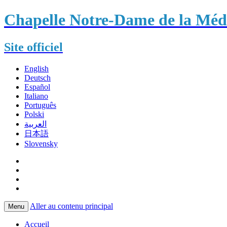
Chapelle Notre-Dame de la Méda
Site officiel
English
Deutsch
Español
Italiano
Português
Polski
العربية
日本語
Slovensky
Aller au contenu principal
Menu
Accueil