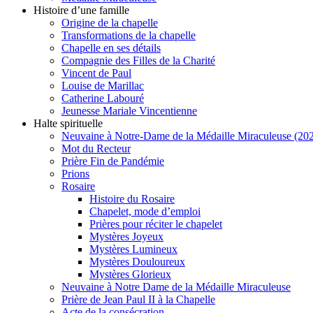
Histoire d’une famille
Origine de la chapelle
Transformations de la chapelle
Chapelle en ses détails
Compagnie des Filles de la Charité
Vincent de Paul
Louise de Marillac
Catherine Labouré
Jeunesse Mariale Vincentienne
Halte spirituelle
Neuvaine à Notre-Dame de la Médaille Miraculeuse (202
Mot du Recteur
Prière Fin de Pandémie
Prions
Rosaire
Histoire du Rosaire
Chapelet, mode d’emploi
Prières pour réciter le chapelet
Mystères Joyeux
Mystères Lumineux
Mystères Douloureux
Mystères Glorieux
Neuvaine à Notre Dame de la Médaille Miraculeuse
Prière de Jean Paul II à la Chapelle
Acte de la consécration