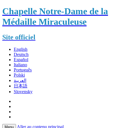
Chapelle Notre-Dame de la
Médaille Miraculeuse
Site officiel
English
Deutsch
Español
Italiano
Português
Polski
العربية
日本語
Slovensky
Aller au contenu principal
Menu