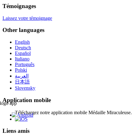
Témoignages
Laissez votre témoignage
Other languages
English
Deutsch
Español
Italiano
Português
Polski
العربية
日本語
Slovensky
Application mobile
Téléchargez notre application mobile Médaille Miraculeuse.
Liens amis