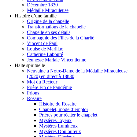
Décembre 1830
Médaille Miraculeuse
Histoire d’une famille
Origine de la chapelle
Transformations de la chapelle
Chapelle en ses détails
Compagnie des Filles de la Charité
Vincent de Paul
Louise de Marillac
Catherine Labouré
Jeunesse Mariale Vincentienne
Halte spirituelle
Neuvaine à Notre-Dame de la Médaille Miraculeuse
(2020) en direct à 18h30
Mot du Recteur
Prière Fin de Pandémie
Prions
Rosaire
Histoire du Rosaire
Chapelet, mode d’emploi
Prières pour réciter le chapelet
Mystères Joyeux
Mystères Lumineux
Mystères Douloureux
Mystères Glorieux