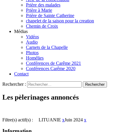
Prière des malades
Prière à Marie
Prière de Sainte Catherine
chapelet de la saison pour la creation
Chemin de Croix
Médias
Vidéos
Audio
Carnets de la Chapelle
Photos
Homélies
Conférences de Carême 2021
Conférences Carême 2020
Contact
Rechercher :
Les pèlerinages annoncés
Filtre(s) actif(s) :
LITUANIE
x
Juin 2024
x
Information