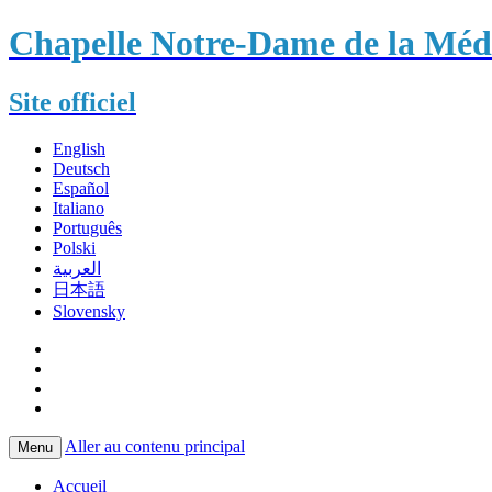
Chapelle Notre-Dame de la Méda
Site officiel
English
Deutsch
Español
Italiano
Português
Polski
العربية
日本語
Slovensky
Aller au contenu principal
Menu
Accueil