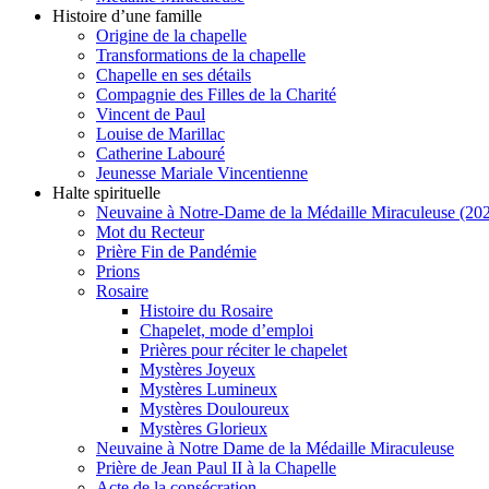
Histoire d’une famille
Origine de la chapelle
Transformations de la chapelle
Chapelle en ses détails
Compagnie des Filles de la Charité
Vincent de Paul
Louise de Marillac
Catherine Labouré
Jeunesse Mariale Vincentienne
Halte spirituelle
Neuvaine à Notre-Dame de la Médaille Miraculeuse (202
Mot du Recteur
Prière Fin de Pandémie
Prions
Rosaire
Histoire du Rosaire
Chapelet, mode d’emploi
Prières pour réciter le chapelet
Mystères Joyeux
Mystères Lumineux
Mystères Douloureux
Mystères Glorieux
Neuvaine à Notre Dame de la Médaille Miraculeuse
Prière de Jean Paul II à la Chapelle
Acte de la consécration