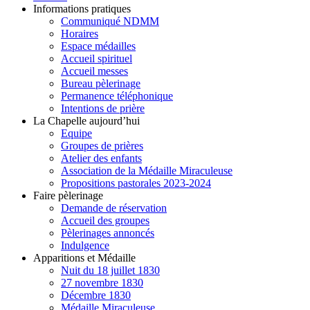
Informations pratiques
Communiqué NDMM
Horaires
Espace médailles
Accueil spirituel
Accueil messes
Bureau pèlerinage
Permanence téléphonique
Intentions de prière
La Chapelle aujourd’hui
Equipe
Groupes de prières
Atelier des enfants
Association de la Médaille Miraculeuse
Propositions pastorales 2023-2024
Faire pèlerinage
Demande de réservation
Accueil des groupes
Pèlerinages annoncés
Indulgence
Apparitions et Médaille
Nuit du 18 juillet 1830
27 novembre 1830
Décembre 1830
Médaille Miraculeuse