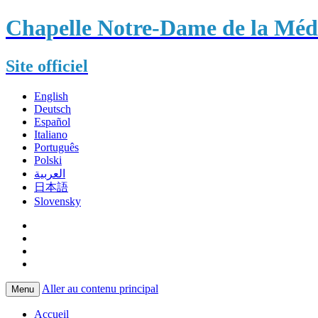
Chapelle Notre-Dame de la Méda
Site officiel
English
Deutsch
Español
Italiano
Português
Polski
العربية
日本語
Slovensky
Aller au contenu principal
Menu
Accueil