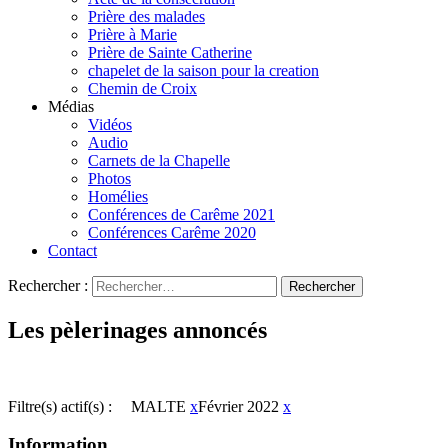
Prière des malades
Prière à Marie
Prière de Sainte Catherine
chapelet de la saison pour la creation
Chemin de Croix
Médias
Vidéos
Audio
Carnets de la Chapelle
Photos
Homélies
Conférences de Carême 2021
Conférences Carême 2020
Contact
Rechercher :
Les pèlerinages annoncés
Filtre(s) actif(s) :
MALTE
x
Février 2022
x
Information