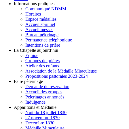
Informations pratiques
Communiqué NDMM
Horaires
Espace médailles
Accueil spirituel
Accueil messes
Bureau pèlerinage
Permanence téléphonique
Intentions de prière
La Chapelle aujourd’hui
Equipe
Groupes de prières
Atelier des enfants
Association de la Médaille Miraculeuse
Propositions pastorales 2023-2024
Faire pèlerinage
Demande de réservation
Accueil des groupes
Pèlerinages annoncés
Indulgence
Apparitions et Médaille
Nuit du 18 juillet 1830
27 novembre 1830
Décembre 1830
Médaille Miraculeuse