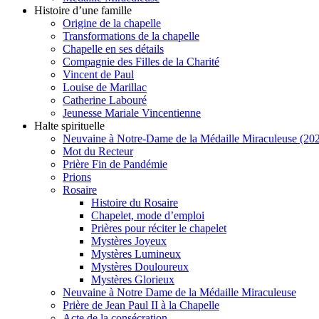
Histoire d’une famille
Origine de la chapelle
Transformations de la chapelle
Chapelle en ses détails
Compagnie des Filles de la Charité
Vincent de Paul
Louise de Marillac
Catherine Labouré
Jeunesse Mariale Vincentienne
Halte spirituelle
Neuvaine à Notre-Dame de la Médaille Miraculeuse (202
Mot du Recteur
Prière Fin de Pandémie
Prions
Rosaire
Histoire du Rosaire
Chapelet, mode d’emploi
Prières pour réciter le chapelet
Mystères Joyeux
Mystères Lumineux
Mystères Douloureux
Mystères Glorieux
Neuvaine à Notre Dame de la Médaille Miraculeuse
Prière de Jean Paul II à la Chapelle
Acte de la consécration