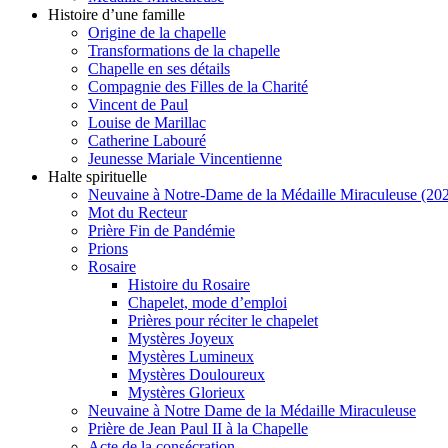
Histoire d’une famille
Origine de la chapelle
Transformations de la chapelle
Chapelle en ses détails
Compagnie des Filles de la Charité
Vincent de Paul
Louise de Marillac
Catherine Labouré
Jeunesse Mariale Vincentienne
Halte spirituelle
Neuvaine à Notre-Dame de la Médaille Miraculeuse (202
Mot du Recteur
Prière Fin de Pandémie
Prions
Rosaire
Histoire du Rosaire
Chapelet, mode d’emploi
Prières pour réciter le chapelet
Mystères Joyeux
Mystères Lumineux
Mystères Douloureux
Mystères Glorieux
Neuvaine à Notre Dame de la Médaille Miraculeuse
Prière de Jean Paul II à la Chapelle
Acte de la consécration