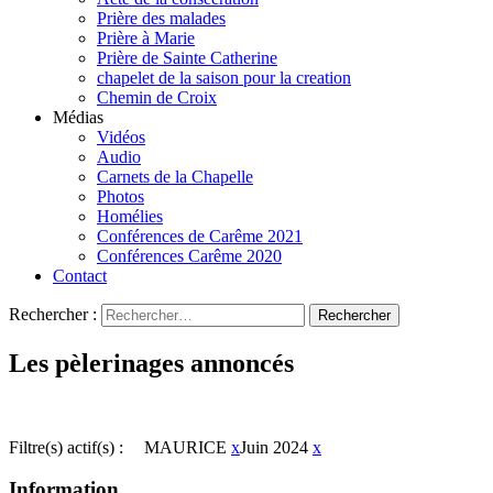
Prière des malades
Prière à Marie
Prière de Sainte Catherine
chapelet de la saison pour la creation
Chemin de Croix
Médias
Vidéos
Audio
Carnets de la Chapelle
Photos
Homélies
Conférences de Carême 2021
Conférences Carême 2020
Contact
Rechercher :
Les pèlerinages annoncés
Filtre(s) actif(s) :
MAURICE
x
Juin 2024
x
Information