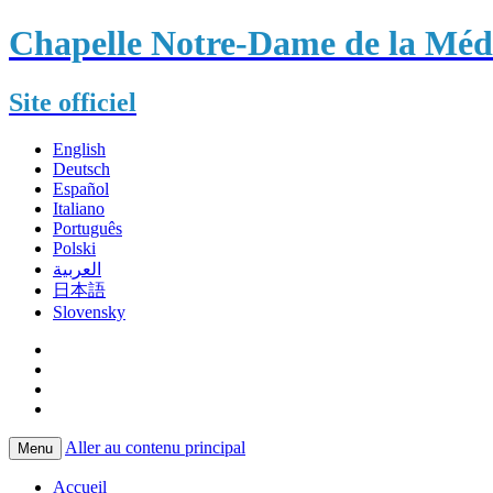
Chapelle Notre-Dame de la Méda
Site officiel
English
Deutsch
Español
Italiano
Português
Polski
العربية
日本語
Slovensky
Aller au contenu principal
Menu
Accueil