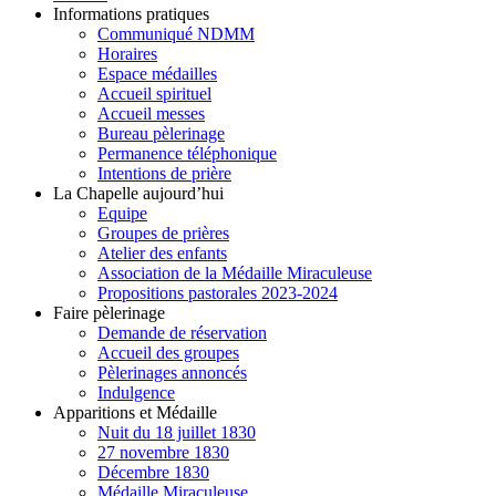
Informations pratiques
Communiqué NDMM
Horaires
Espace médailles
Accueil spirituel
Accueil messes
Bureau pèlerinage
Permanence téléphonique
Intentions de prière
La Chapelle aujourd’hui
Equipe
Groupes de prières
Atelier des enfants
Association de la Médaille Miraculeuse
Propositions pastorales 2023-2024
Faire pèlerinage
Demande de réservation
Accueil des groupes
Pèlerinages annoncés
Indulgence
Apparitions et Médaille
Nuit du 18 juillet 1830
27 novembre 1830
Décembre 1830
Médaille Miraculeuse