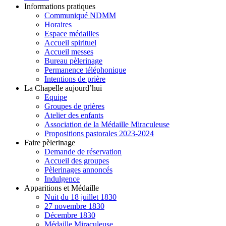
Informations pratiques
Communiqué NDMM
Horaires
Espace médailles
Accueil spirituel
Accueil messes
Bureau pèlerinage
Permanence téléphonique
Intentions de prière
La Chapelle aujourd’hui
Equipe
Groupes de prières
Atelier des enfants
Association de la Médaille Miraculeuse
Propositions pastorales 2023-2024
Faire pèlerinage
Demande de réservation
Accueil des groupes
Pèlerinages annoncés
Indulgence
Apparitions et Médaille
Nuit du 18 juillet 1830
27 novembre 1830
Décembre 1830
Médaille Miraculeuse