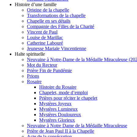
Histoire d’une famille
Origine de la chapelle
Transformations de la chapelle
Chapelle en ses détails
Compagnie des Filles de la Charité
Vincent de Paul
Louise de Marillac
Catherine Labouré
Jeunesse Mariale Vincentienne
Halte spirituelle
Neuvaine à Notre-Dame de la Médaille Miraculeuse (202
Mot du Recteur
Prière Fin de Pandémie
Prions
Rosaire
Histoire du Rosaire
Chapelet, mode d’emploi
Prières pour réciter le chapelet
Mystères Joyeux
Mystères Lumineux
Mystères Douloureux
Mystères Glorieux
Neuvaine à Notre Dame de la Médaille Miraculeuse
Prière de Jean Paul II à la Chapelle
Acte de la consécration