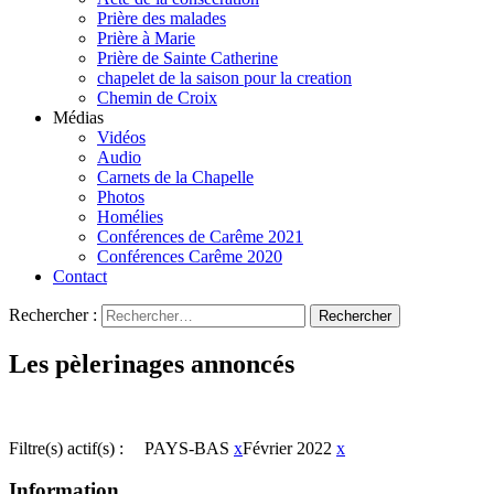
Prière des malades
Prière à Marie
Prière de Sainte Catherine
chapelet de la saison pour la creation
Chemin de Croix
Médias
Vidéos
Audio
Carnets de la Chapelle
Photos
Homélies
Conférences de Carême 2021
Conférences Carême 2020
Contact
Rechercher :
Les pèlerinages annoncés
Filtre(s) actif(s) :
PAYS-BAS
x
Février 2022
x
Information