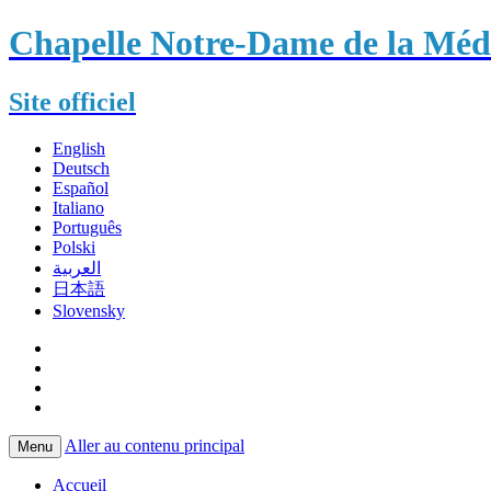
Chapelle Notre-Dame de la Méda
Site officiel
English
Deutsch
Español
Italiano
Português
Polski
العربية
日本語
Slovensky
Aller au contenu principal
Menu
Accueil