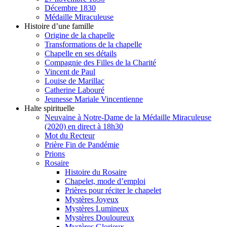
Décembre 1830
Médaille Miraculeuse
Histoire d’une famille
Origine de la chapelle
Transformations de la chapelle
Chapelle en ses détails
Compagnie des Filles de la Charité
Vincent de Paul
Louise de Marillac
Catherine Labouré
Jeunesse Mariale Vincentienne
Halte spirituelle
Neuvaine à Notre-Dame de la Médaille Miraculeuse
(2020) en direct à 18h30
Mot du Recteur
Prière Fin de Pandémie
Prions
Rosaire
Histoire du Rosaire
Chapelet, mode d’emploi
Prières pour réciter le chapelet
Mystères Joyeux
Mystères Lumineux
Mystères Douloureux
Mystères Glorieux