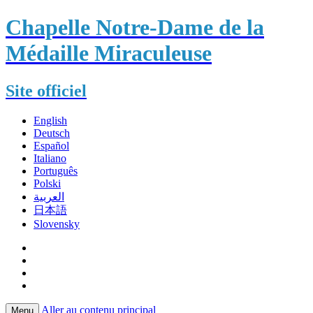
Chapelle Notre-Dame de la
Médaille Miraculeuse
Site officiel
English
Deutsch
Español
Italiano
Português
Polski
العربية
日本語
Slovensky
Aller au contenu principal
Menu