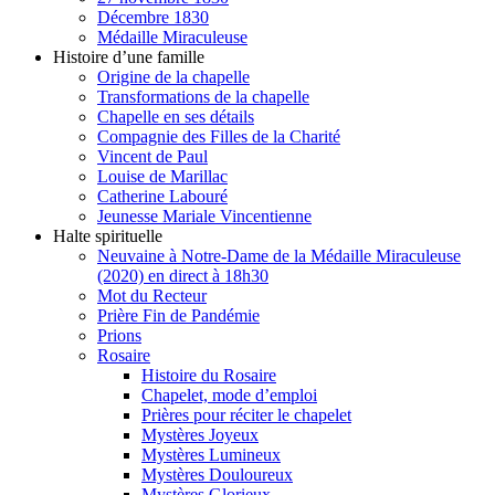
Décembre 1830
Médaille Miraculeuse
Histoire d’une famille
Origine de la chapelle
Transformations de la chapelle
Chapelle en ses détails
Compagnie des Filles de la Charité
Vincent de Paul
Louise de Marillac
Catherine Labouré
Jeunesse Mariale Vincentienne
Halte spirituelle
Neuvaine à Notre-Dame de la Médaille Miraculeuse
(2020) en direct à 18h30
Mot du Recteur
Prière Fin de Pandémie
Prions
Rosaire
Histoire du Rosaire
Chapelet, mode d’emploi
Prières pour réciter le chapelet
Mystères Joyeux
Mystères Lumineux
Mystères Douloureux
Mystères Glorieux