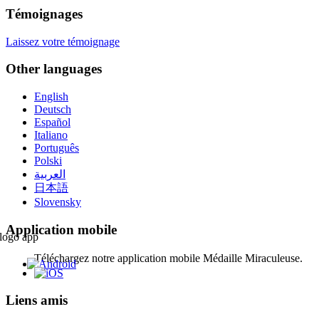
Témoignages
Laissez votre témoignage
Other languages
English
Deutsch
Español
Italiano
Português
Polski
العربية
日本語
Slovensky
Application mobile
Téléchargez notre application mobile Médaille Miraculeuse.
Liens amis