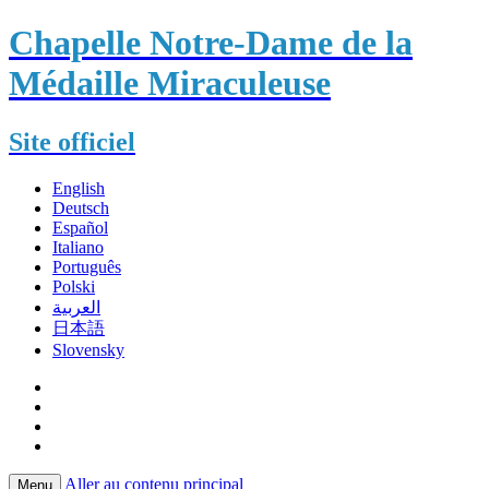
Chapelle Notre-Dame de la
Médaille Miraculeuse
Site officiel
English
Deutsch
Español
Italiano
Português
Polski
العربية
日本語
Slovensky
Aller au contenu principal
Menu