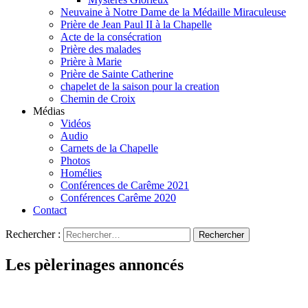
Neuvaine à Notre Dame de la Médaille Miraculeuse
Prière de Jean Paul II à la Chapelle
Acte de la consécration
Prière des malades
Prière à Marie
Prière de Sainte Catherine
chapelet de la saison pour la creation
Chemin de Croix
Médias
Vidéos
Audio
Carnets de la Chapelle
Photos
Homélies
Conférences de Carême 2021
Conférences Carême 2020
Contact
Rechercher :
Les pèlerinages annoncés