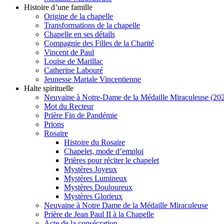
Histoire d’une famille
Origine de la chapelle
Transformations de la chapelle
Chapelle en ses détails
Compagnie des Filles de la Charité
Vincent de Paul
Louise de Marillac
Catherine Labouré
Jeunesse Mariale Vincentienne
Halte spirituelle
Neuvaine à Notre-Dame de la Médaille Miraculeuse (202
Mot du Recteur
Prière Fin de Pandémie
Prions
Rosaire
Histoire du Rosaire
Chapelet, mode d’emploi
Prières pour réciter le chapelet
Mystères Joyeux
Mystères Lumineux
Mystères Douloureux
Mystères Glorieux
Neuvaine à Notre Dame de la Médaille Miraculeuse
Prière de Jean Paul II à la Chapelle
Acte de la consécration