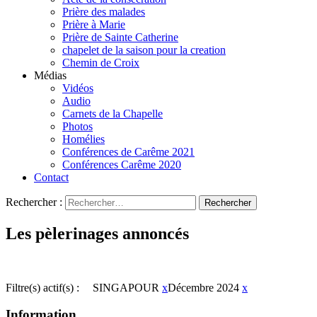
Prière des malades
Prière à Marie
Prière de Sainte Catherine
chapelet de la saison pour la creation
Chemin de Croix
Médias
Vidéos
Audio
Carnets de la Chapelle
Photos
Homélies
Conférences de Carême 2021
Conférences Carême 2020
Contact
Rechercher :
Les pèlerinages annoncés
Filtre(s) actif(s) :
SINGAPOUR
x
Décembre 2024
x
Information