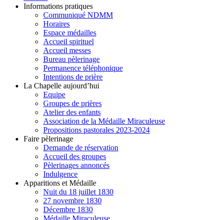
Informations pratiques
Communiqué NDMM
Horaires
Espace médailles
Accueil spirituel
Accueil messes
Bureau pèlerinage
Permanence téléphonique
Intentions de prière
La Chapelle aujourd’hui
Equipe
Groupes de prières
Atelier des enfants
Association de la Médaille Miraculeuse
Propositions pastorales 2023-2024
Faire pèlerinage
Demande de réservation
Accueil des groupes
Pèlerinages annoncés
Indulgence
Apparitions et Médaille
Nuit du 18 juillet 1830
27 novembre 1830
Décembre 1830
Médaille Miraculeuse