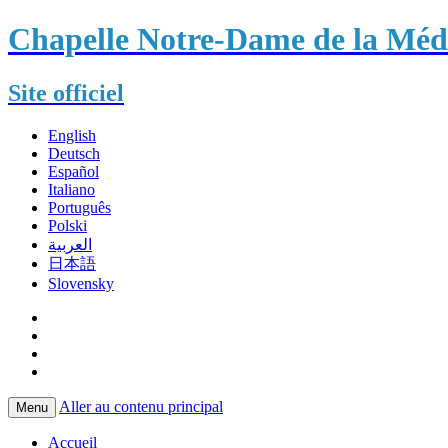
Chapelle Notre-Dame de la Méda
Site officiel
English
Deutsch
Español
Italiano
Português
Polski
العربية
日本語
Slovensky
Aller au contenu principal
Menu
Accueil