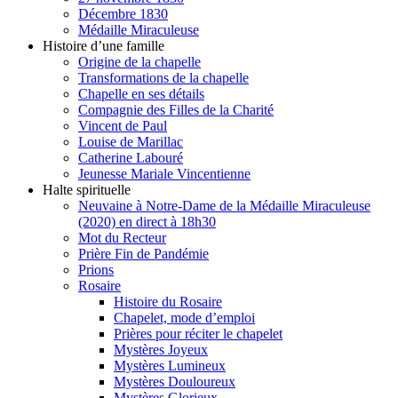
Décembre 1830
Médaille Miraculeuse
Histoire d’une famille
Origine de la chapelle
Transformations de la chapelle
Chapelle en ses détails
Compagnie des Filles de la Charité
Vincent de Paul
Louise de Marillac
Catherine Labouré
Jeunesse Mariale Vincentienne
Halte spirituelle
Neuvaine à Notre-Dame de la Médaille Miraculeuse
(2020) en direct à 18h30
Mot du Recteur
Prière Fin de Pandémie
Prions
Rosaire
Histoire du Rosaire
Chapelet, mode d’emploi
Prières pour réciter le chapelet
Mystères Joyeux
Mystères Lumineux
Mystères Douloureux
Mystères Glorieux