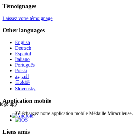
Témoignages
Laissez votre témoignage
Other languages
English
Deutsch
Español
Italiano
Português
Polski
العربية
日本語
Slovensky
Application mobile
Téléchargez notre application mobile Médaille Miraculeuse.
Liens amis