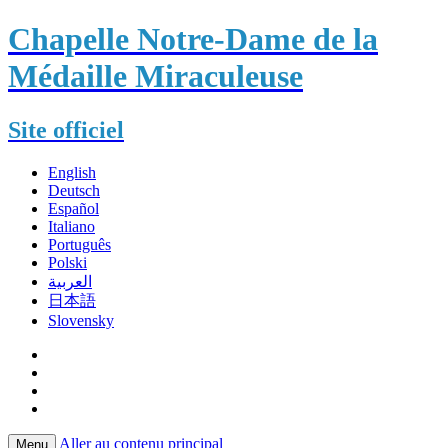
Chapelle Notre-Dame de la
Médaille Miraculeuse
Site officiel
English
Deutsch
Español
Italiano
Português
Polski
العربية
日本語
Slovensky
Aller au contenu principal
Menu