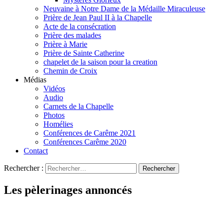
Neuvaine à Notre Dame de la Médaille Miraculeuse
Prière de Jean Paul II à la Chapelle
Acte de la consécration
Prière des malades
Prière à Marie
Prière de Sainte Catherine
chapelet de la saison pour la creation
Chemin de Croix
Médias
Vidéos
Audio
Carnets de la Chapelle
Photos
Homélies
Conférences de Carême 2021
Conférences Carême 2020
Contact
Rechercher :
Les pèlerinages annoncés