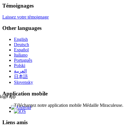
Témoignages
Laissez votre témoignage
Other languages
English
Deutsch
Español
Italiano
Português
Polski
العربية
日本語
Slovensky
Application mobile
Téléchargez notre application mobile Médaille Miraculeuse.
Liens amis