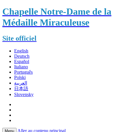
Chapelle Notre-Dame de la
Médaille Miraculeuse
Site officiel
English
Deutsch
Español
Italiano
Português
Polski
العربية
日本語
Slovensky
Aller au contenu principal
Menu