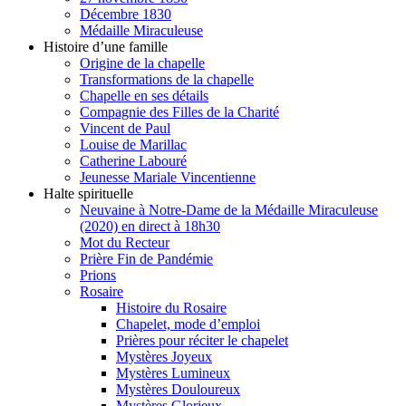
Décembre 1830
Médaille Miraculeuse
Histoire d’une famille
Origine de la chapelle
Transformations de la chapelle
Chapelle en ses détails
Compagnie des Filles de la Charité
Vincent de Paul
Louise de Marillac
Catherine Labouré
Jeunesse Mariale Vincentienne
Halte spirituelle
Neuvaine à Notre-Dame de la Médaille Miraculeuse
(2020) en direct à 18h30
Mot du Recteur
Prière Fin de Pandémie
Prions
Rosaire
Histoire du Rosaire
Chapelet, mode d’emploi
Prières pour réciter le chapelet
Mystères Joyeux
Mystères Lumineux
Mystères Douloureux
Mystères Glorieux