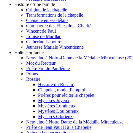
Histoire d’une famille
Origine de la chapelle
Transformations de la chapelle
Chapelle en ses détails
Compagnie des Filles de la Charité
Vincent de Paul
Louise de Marillac
Catherine Labouré
Jeunesse Mariale Vincentienne
Halte spirituelle
Neuvaine à Notre-Dame de la Médaille Miraculeuse (202
Mot du Recteur
Prière Fin de Pandémie
Prions
Rosaire
Histoire du Rosaire
Chapelet, mode d’emploi
Prières pour réciter le chapelet
Mystères Joyeux
Mystères Lumineux
Mystères Douloureux
Mystères Glorieux
Neuvaine à Notre Dame de la Médaille Miraculeuse
Prière de Jean Paul II à la Chapelle
Acte de la consécration