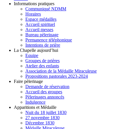
Informations pratiques
Communiqué NDMM
Horaires
Espace médailles
Accueil spirituel
Accueil messes
Bureau pèlerinage
Permanence téléphonique
Intentions de prière
La Chapelle aujourd’hui
Equipe
Groupes de prières
Atelier des enfants
Association de la Médaille Miraculeuse
Propositions pastorales 2023-2024
Faire pèlerinage
Demande de réservation
Accueil des groupes
Pèlerinages annoncés
Indulgence
Apparitions et Médaille
Nuit du 18 juillet 1830
27 novembre 1830
Décembre 1830
Médaille Miraculeuse