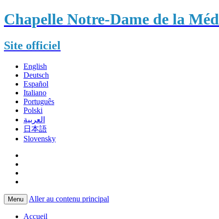
Chapelle Notre-Dame de la Méda
Site officiel
English
Deutsch
Español
Italiano
Português
Polski
العربية
日本語
Slovensky
Aller au contenu principal
Menu
Accueil