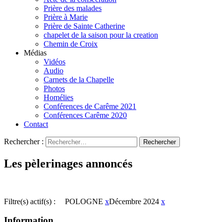
Prière des malades
Prière à Marie
Prière de Sainte Catherine
chapelet de la saison pour la creation
Chemin de Croix
Médias
Vidéos
Audio
Carnets de la Chapelle
Photos
Homélies
Conférences de Carême 2021
Conférences Carême 2020
Contact
Rechercher :
Les pèlerinages annoncés
Filtre(s) actif(s) :
POLOGNE
x
Décembre 2024
x
Information