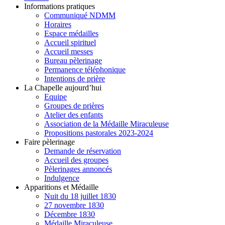
Informations pratiques
Communiqué NDMM
Horaires
Espace médailles
Accueil spirituel
Accueil messes
Bureau pèlerinage
Permanence téléphonique
Intentions de prière
La Chapelle aujourd’hui
Equipe
Groupes de prières
Atelier des enfants
Association de la Médaille Miraculeuse
Propositions pastorales 2023-2024
Faire pèlerinage
Demande de réservation
Accueil des groupes
Pèlerinages annoncés
Indulgence
Apparitions et Médaille
Nuit du 18 juillet 1830
27 novembre 1830
Décembre 1830
Médaille Miraculeuse