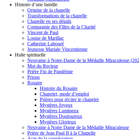
Histoire d’une famille
Origine de la chapelle
Transformations de la chapelle
Chapelle en ses détails
Compagnie des Filles de la Charité
Vincent de Paul
Louise de Marillac
Catherine Labouré
Jeunesse Mariale Vincentienne
Halte spirituelle
Neuvaine à Notre-Dame de la Médaille Miraculeuse (202
Mot du Recteur
Prière Fin de Pandémie
Prions
Rosaire
Histoire du Rosaire
Chapelet, mode d’emploi
Prières pour réciter le chapelet
Mystères Joyeux
Mystères Lumineux
Mystères Douloureux
Mystères Glorieux
Neuvaine à Notre Dame de la Médaille Miraculeuse
Prière de Jean Paul II à la Chapelle
Acte de la consécration