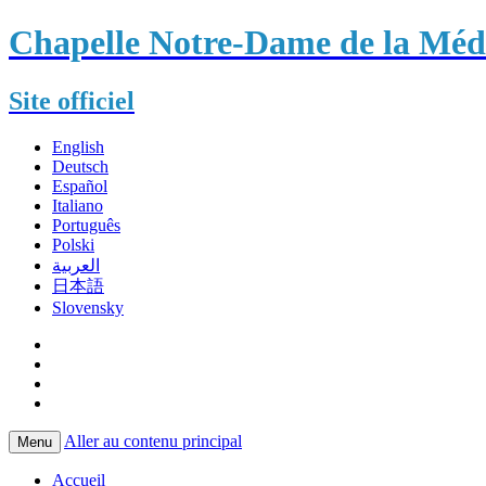
Chapelle Notre-Dame de la Méda
Site officiel
English
Deutsch
Español
Italiano
Português
Polski
العربية
日本語
Slovensky
Aller au contenu principal
Menu
Accueil