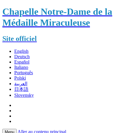
Chapelle Notre-Dame de la
Médaille Miraculeuse
Site officiel
English
Deutsch
Español
Italiano
Português
Polski
العربية
日本語
Slovensky
Aller au contenu principal
Menu