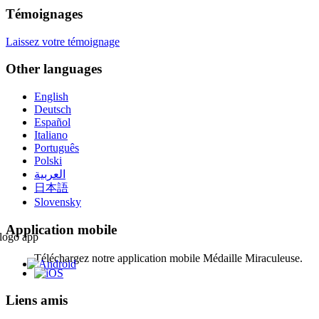
Témoignages
Laissez votre témoignage
Other languages
English
Deutsch
Español
Italiano
Português
Polski
العربية
日本語
Slovensky
Application mobile
Téléchargez notre application mobile Médaille Miraculeuse.
Liens amis