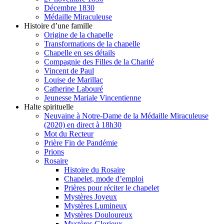
Décembre 1830
Médaille Miraculeuse
Histoire d’une famille
Origine de la chapelle
Transformations de la chapelle
Chapelle en ses détails
Compagnie des Filles de la Charité
Vincent de Paul
Louise de Marillac
Catherine Labouré
Jeunesse Mariale Vincentienne
Halte spirituelle
Neuvaine à Notre-Dame de la Médaille Miraculeuse
(2020) en direct à 18h30
Mot du Recteur
Prière Fin de Pandémie
Prions
Rosaire
Histoire du Rosaire
Chapelet, mode d’emploi
Prières pour réciter le chapelet
Mystères Joyeux
Mystères Lumineux
Mystères Douloureux
Mystères Glorieux