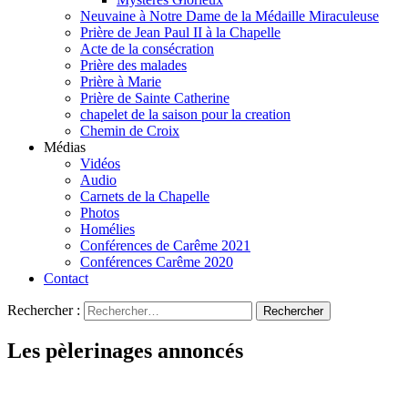
Neuvaine à Notre Dame de la Médaille Miraculeuse
Prière de Jean Paul II à la Chapelle
Acte de la consécration
Prière des malades
Prière à Marie
Prière de Sainte Catherine
chapelet de la saison pour la creation
Chemin de Croix
Médias
Vidéos
Audio
Carnets de la Chapelle
Photos
Homélies
Conférences de Carême 2021
Conférences Carême 2020
Contact
Rechercher :
Les pèlerinages annoncés