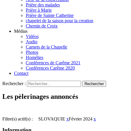
Prière des malades
Prière à Marie
Prière de Sainte Catherine
chapelet de la saison pour la creation
Chemin de Croix
Médias
Vidéos
Audio
Carnets de la Chapelle
Photos
Homélies
Conférences de Carême 2021
Conférences Carême 2020
Contact
Rechercher :
Les pèlerinages annoncés
Filtre(s) actif(s) :
SLOVAQUIE
x
Février 2024
x
Information