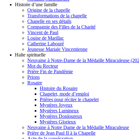
Histoire d’une famille
Origine de la chapelle
Transformations de la chapelle
Chapelle en ses détails
Compagnie des Filles de la Charité
Vincent de Paul
Louise de Marillac
Catherine Labouré
Jeunesse Mariale Vincentienne
Halte spirituelle
Neuvaine à Notre-Dame de la Médaille Miraculeuse (202
Mot du Recteur
Prière Fin de Pandémie
Prions
Rosaire
Histoire du Rosaire
Chapelet, mode d’emploi
Prières pour réciter le chapelet
Mystères Joyeux
Mystères Lumineux
Mystères Douloureux
Mystères Glorieux
Neuvaine à Notre Dame de la Médaille Miraculeuse
Prière de Jean Paul II à la Chapelle
Acte de la consécration