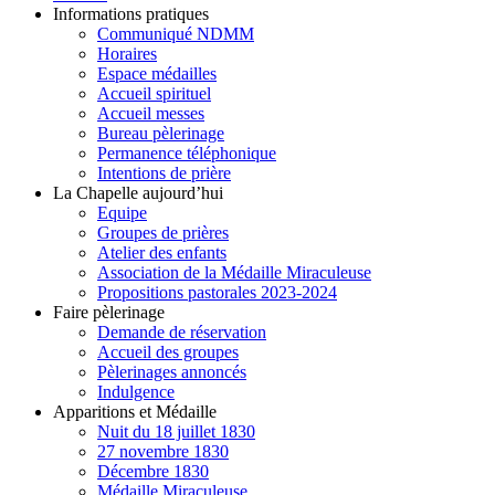
Informations pratiques
Communiqué NDMM
Horaires
Espace médailles
Accueil spirituel
Accueil messes
Bureau pèlerinage
Permanence téléphonique
Intentions de prière
La Chapelle aujourd’hui
Equipe
Groupes de prières
Atelier des enfants
Association de la Médaille Miraculeuse
Propositions pastorales 2023-2024
Faire pèlerinage
Demande de réservation
Accueil des groupes
Pèlerinages annoncés
Indulgence
Apparitions et Médaille
Nuit du 18 juillet 1830
27 novembre 1830
Décembre 1830
Médaille Miraculeuse