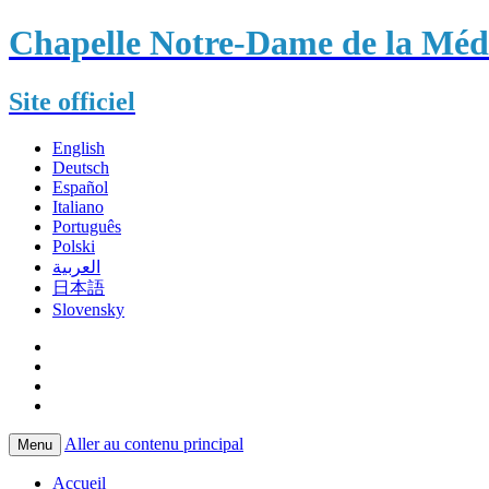
Chapelle Notre-Dame de la Méda
Site officiel
English
Deutsch
Español
Italiano
Português
Polski
العربية
日本語
Slovensky
Aller au contenu principal
Menu
Accueil