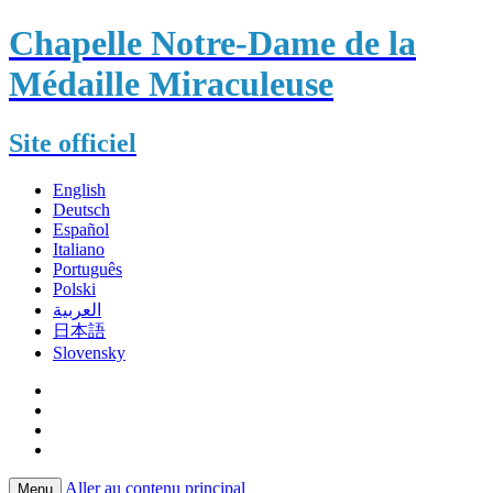
Chapelle Notre-Dame de la
Médaille Miraculeuse
Site officiel
English
Deutsch
Español
Italiano
Português
Polski
العربية
日本語
Slovensky
Aller au contenu principal
Menu