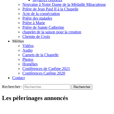
Neuvaine à Notre Dame de la Médaille Miraculeuse
Prière de Jean Paul II à la Chapelle
Acte de la consécration
Prière des malades
Prière à Marie
Prière de Sainte Catherine
chapelet de la saison pour la creation
Chemin de Croix
Médias
Vidéos
Audio
Carnets de la Chapelle
Photos
Homélies
Conférences de Carême 2021
Conférences Carême 2020
Contact
Rechercher :
Les pèlerinages annoncés