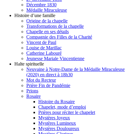
Décembre 1830
Médaille Miraculeuse
Histoire d’une famille
Origine de la chapelle
Transformations de la chapelle
Chapelle en ses détails
Compagnie des Filles de la Charité
Vincent de Paul
Louise de Marillac
Catherine Labouré
Jeunesse Mariale Vincentienne
Halte spirituelle
Neuvaine à Notre-Dame de la Médaille Miraculeuse
(2020) en direct à 18h30
Mot du Recteur
Prière Fin de Pandémie
Prions
Rosaire
Histoire du Rosaire
Chapelet, mode d’emploi
Prières pour réciter le chapelet
Mystères Joyeux
Mystères Lumineux
Mystères Douloureux
Mystères Glorieux