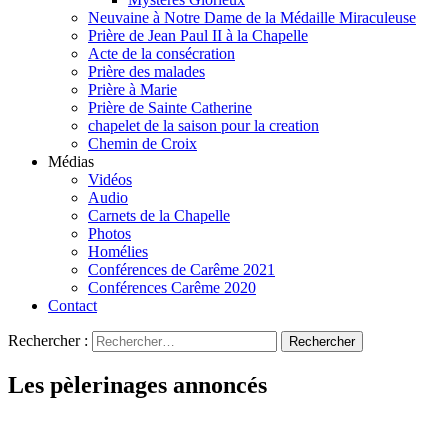
Neuvaine à Notre Dame de la Médaille Miraculeuse
Prière de Jean Paul II à la Chapelle
Acte de la consécration
Prière des malades
Prière à Marie
Prière de Sainte Catherine
chapelet de la saison pour la creation
Chemin de Croix
Médias
Vidéos
Audio
Carnets de la Chapelle
Photos
Homélies
Conférences de Carême 2021
Conférences Carême 2020
Contact
Rechercher :
Les pèlerinages annoncés