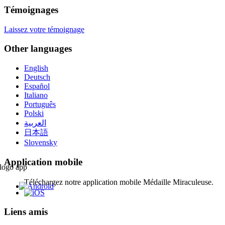
Témoignages
Laissez votre témoignage
Other languages
English
Deutsch
Español
Italiano
Português
Polski
العربية
日本語
Slovensky
Application mobile
Téléchargez notre application mobile Médaille Miraculeuse.
Liens amis