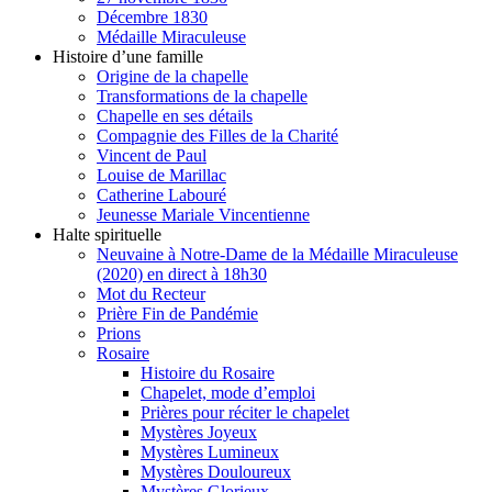
Décembre 1830
Médaille Miraculeuse
Histoire d’une famille
Origine de la chapelle
Transformations de la chapelle
Chapelle en ses détails
Compagnie des Filles de la Charité
Vincent de Paul
Louise de Marillac
Catherine Labouré
Jeunesse Mariale Vincentienne
Halte spirituelle
Neuvaine à Notre-Dame de la Médaille Miraculeuse
(2020) en direct à 18h30
Mot du Recteur
Prière Fin de Pandémie
Prions
Rosaire
Histoire du Rosaire
Chapelet, mode d’emploi
Prières pour réciter le chapelet
Mystères Joyeux
Mystères Lumineux
Mystères Douloureux
Mystères Glorieux