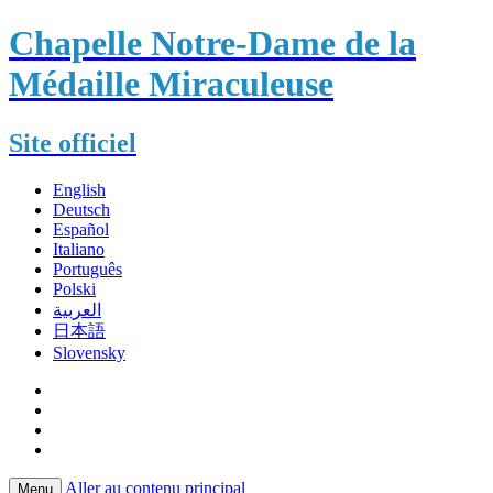
Chapelle Notre-Dame de la
Médaille Miraculeuse
Site officiel
English
Deutsch
Español
Italiano
Português
Polski
العربية
日本語
Slovensky
Aller au contenu principal
Menu