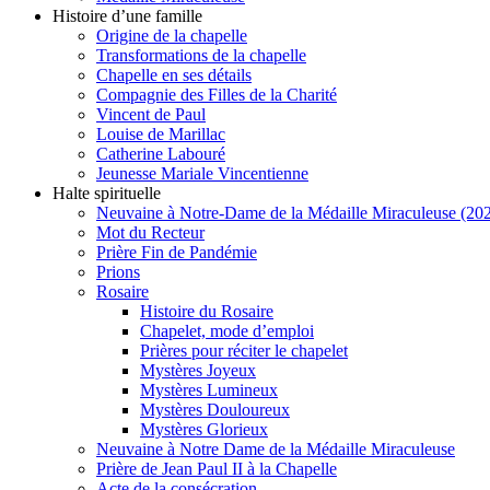
Histoire d’une famille
Origine de la chapelle
Transformations de la chapelle
Chapelle en ses détails
Compagnie des Filles de la Charité
Vincent de Paul
Louise de Marillac
Catherine Labouré
Jeunesse Mariale Vincentienne
Halte spirituelle
Neuvaine à Notre-Dame de la Médaille Miraculeuse (202
Mot du Recteur
Prière Fin de Pandémie
Prions
Rosaire
Histoire du Rosaire
Chapelet, mode d’emploi
Prières pour réciter le chapelet
Mystères Joyeux
Mystères Lumineux
Mystères Douloureux
Mystères Glorieux
Neuvaine à Notre Dame de la Médaille Miraculeuse
Prière de Jean Paul II à la Chapelle
Acte de la consécration