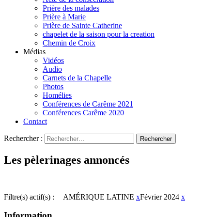
Prière des malades
Prière à Marie
Prière de Sainte Catherine
chapelet de la saison pour la creation
Chemin de Croix
Médias
Vidéos
Audio
Carnets de la Chapelle
Photos
Homélies
Conférences de Carême 2021
Conférences Carême 2020
Contact
Rechercher :
Les pèlerinages annoncés
Filtre(s) actif(s) :
AMÉRIQUE LATINE
x
Février 2024
x
Information