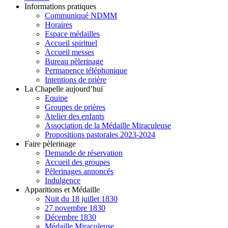
Informations pratiques
Communiqué NDMM
Horaires
Espace médailles
Accueil spirituel
Accueil messes
Bureau pèlerinage
Permanence téléphonique
Intentions de prière
La Chapelle aujourd’hui
Equipe
Groupes de prières
Atelier des enfants
Association de la Médaille Miraculeuse
Propositions pastorales 2023-2024
Faire pèlerinage
Demande de réservation
Accueil des groupes
Pèlerinages annoncés
Indulgence
Apparitions et Médaille
Nuit du 18 juillet 1830
27 novembre 1830
Décembre 1830
Médaille Miraculeuse