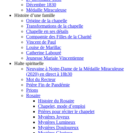
Décembre 1830
Médaille Miraculeuse
Histoire d’une famille
Origine de la chapelle
Transformations de la chapelle
Chapelle en ses détails
Compagnie des Filles de la Charité
Vincent de Paul
Louise de Marillac
Catherine Labouré
Jeunesse Mariale Vincentienne
Halte spirituelle
Neuvaine à Notre-Dame de la Médaille Miraculeuse
(2020) en direct à 18h30
Mot du Recteur
Prière Fin de Pandémie
Prions
Rosaire
Histoire du Rosaire
Chapelet, mode d’emploi
Prières pour réciter le chapelet
Mystères Joyeux
Mystères Lumineux
Mystères Douloureux
Mystères Glorieux