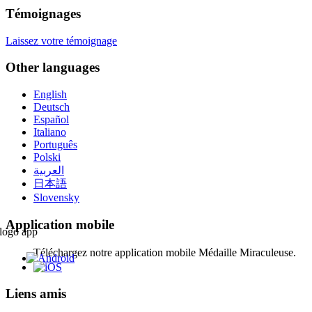
Témoignages
Laissez votre témoignage
Other languages
English
Deutsch
Español
Italiano
Português
Polski
العربية
日本語
Slovensky
Application mobile
Téléchargez notre application mobile Médaille Miraculeuse.
Liens amis