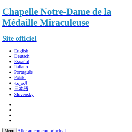
Chapelle Notre-Dame de la
Médaille Miraculeuse
Site officiel
English
Deutsch
Español
Italiano
Português
Polski
العربية
日本語
Slovensky
Aller au contenu principal
Menu