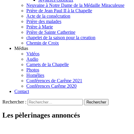
Neuvaine à Notre Dame de la Médaille Miraculeuse
Prière de Jean Paul II à la Chapelle
Acte de la consécration
Prière des malades
Prière à Marie
Prière de Sainte Catherine
chapelet de la saison pour la creation
Chemin de Croix
Médias
Vidéos
Audio
Carnets de la Chapelle
Photos
Homélies
Conférences de Carême 2021
Conférences Carême 2020
Contact
Rechercher :
Les pèlerinages annoncés