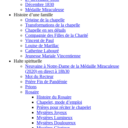
Décembre 1830
Médaille Miraculeuse
Histoire d’une famille
Origine de la chapelle
Transformations de la chapelle
Chapelle en ses détails
Compagnie des Filles de la Charité
Vincent de Paul
Louise de Marillac
Catherine Labouré
Jeunesse Mariale Vincentienne
Halte spirituelle
Neuvaine à Notre-Dame de la Médaille Miraculeuse
(2020) en direct à 18h30
Mot du Recteur
Prière Fin de Pandémie
Prions
Rosaire
Histoire du Rosaire
Chapelet, mode d’emploi
Prières pour réciter le chapelet
Mystères Joyeux
Mystères Lumineux
Mystères Douloureux
Mystères Glorieux