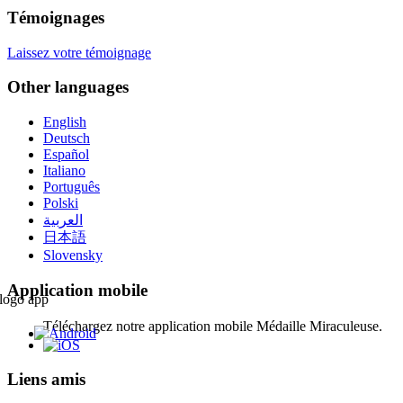
Témoignages
Laissez votre témoignage
Other languages
English
Deutsch
Español
Italiano
Português
Polski
العربية
日本語
Slovensky
Application mobile
Téléchargez notre application mobile Médaille Miraculeuse.
Liens amis