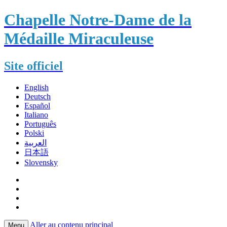
Chapelle Notre-Dame de la
Médaille Miraculeuse
Site officiel
English
Deutsch
Español
Italiano
Português
Polski
العربية
日本語
Slovensky
Aller au contenu principal
Menu