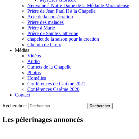
Neuvaine à Notre Dame de la Médaille Miraculeuse
Prière de Jean Paul II à la Chapelle
Acte de la consécration
Prière des malades
Prière à Marie
Prière de Sainte Catherine
chapelet de la saison pour la creation
Chemin de Croix
Médias
Vidéos
Audio
Carnets de la Chapelle
Photos
Homélies
Conférences de Carême 2021
Conférences Carême 2020
Contact
Rechercher :
Les pèlerinages annoncés