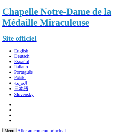
Chapelle Notre-Dame de la
Médaille Miraculeuse
Site officiel
English
Deutsch
Español
Italiano
Português
Polski
العربية
日本語
Slovensky
Aller au contenu principal
Menu