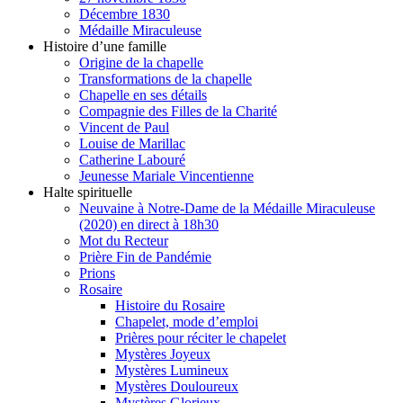
Décembre 1830
Médaille Miraculeuse
Histoire d’une famille
Origine de la chapelle
Transformations de la chapelle
Chapelle en ses détails
Compagnie des Filles de la Charité
Vincent de Paul
Louise de Marillac
Catherine Labouré
Jeunesse Mariale Vincentienne
Halte spirituelle
Neuvaine à Notre-Dame de la Médaille Miraculeuse
(2020) en direct à 18h30
Mot du Recteur
Prière Fin de Pandémie
Prions
Rosaire
Histoire du Rosaire
Chapelet, mode d’emploi
Prières pour réciter le chapelet
Mystères Joyeux
Mystères Lumineux
Mystères Douloureux
Mystères Glorieux