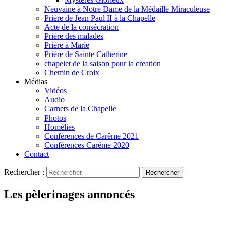
Neuvaine à Notre Dame de la Médaille Miraculeuse
Prière de Jean Paul II à la Chapelle
Acte de la consécration
Prière des malades
Prière à Marie
Prière de Sainte Catherine
chapelet de la saison pour la creation
Chemin de Croix
Médias
Vidéos
Audio
Carnets de la Chapelle
Photos
Homélies
Conférences de Carême 2021
Conférences Carême 2020
Contact
Rechercher :
Les pèlerinages annoncés