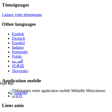
Témoignages
Laissez votre témoignage
Other languages
English
Deutsch
Español
Italiano
Português
Polski
العربية
日本語
Slovensky
Application mobile
Téléchargez notre application mobile Médaille Miraculeuse.
Liens amis