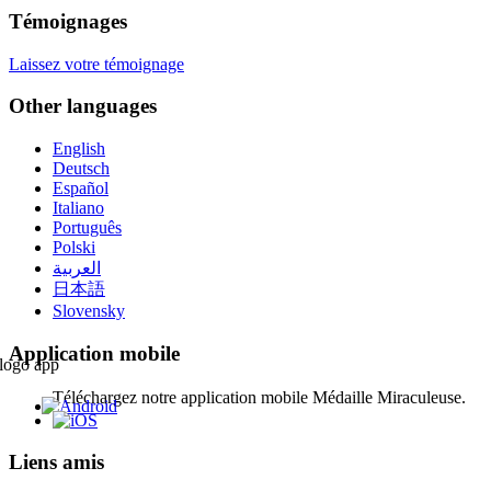
Témoignages
Laissez votre témoignage
Other languages
English
Deutsch
Español
Italiano
Português
Polski
العربية
日本語
Slovensky
Application mobile
Téléchargez notre application mobile Médaille Miraculeuse.
Liens amis