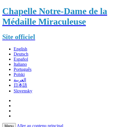
Chapelle Notre-Dame de la
Médaille Miraculeuse
Site officiel
English
Deutsch
Español
Italiano
Português
Polski
العربية
日本語
Slovensky
Aller au contenu principal
Menu