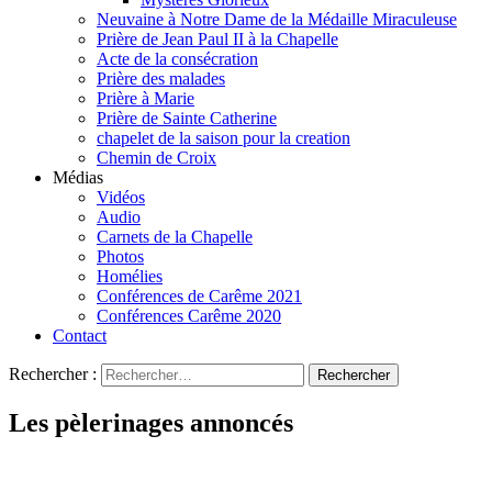
Neuvaine à Notre Dame de la Médaille Miraculeuse
Prière de Jean Paul II à la Chapelle
Acte de la consécration
Prière des malades
Prière à Marie
Prière de Sainte Catherine
chapelet de la saison pour la creation
Chemin de Croix
Médias
Vidéos
Audio
Carnets de la Chapelle
Photos
Homélies
Conférences de Carême 2021
Conférences Carême 2020
Contact
Rechercher :
Les pèlerinages annoncés