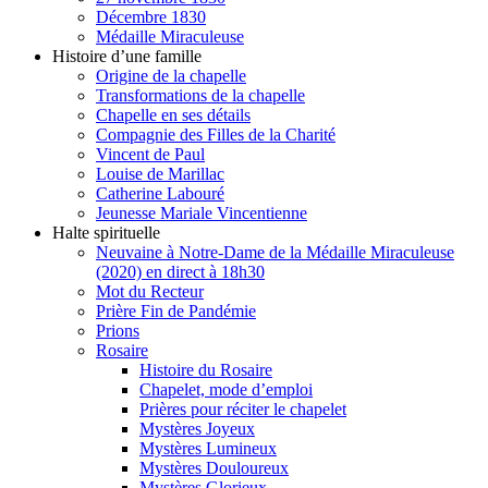
Décembre 1830
Médaille Miraculeuse
Histoire d’une famille
Origine de la chapelle
Transformations de la chapelle
Chapelle en ses détails
Compagnie des Filles de la Charité
Vincent de Paul
Louise de Marillac
Catherine Labouré
Jeunesse Mariale Vincentienne
Halte spirituelle
Neuvaine à Notre-Dame de la Médaille Miraculeuse
(2020) en direct à 18h30
Mot du Recteur
Prière Fin de Pandémie
Prions
Rosaire
Histoire du Rosaire
Chapelet, mode d’emploi
Prières pour réciter le chapelet
Mystères Joyeux
Mystères Lumineux
Mystères Douloureux
Mystères Glorieux