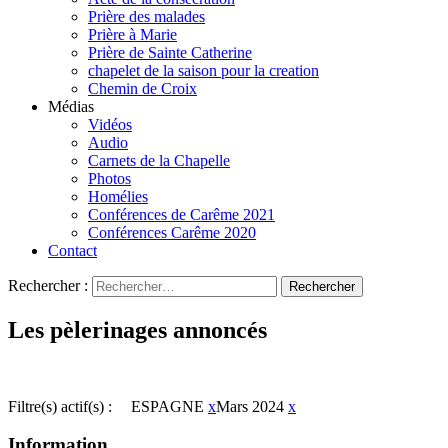
Prière des malades
Prière à Marie
Prière de Sainte Catherine
chapelet de la saison pour la creation
Chemin de Croix
Médias
Vidéos
Audio
Carnets de la Chapelle
Photos
Homélies
Conférences de Carême 2021
Conférences Carême 2020
Contact
Rechercher :
Les pèlerinages annoncés
Filtre(s) actif(s) :
ESPAGNE
x
Mars 2024
x
Information