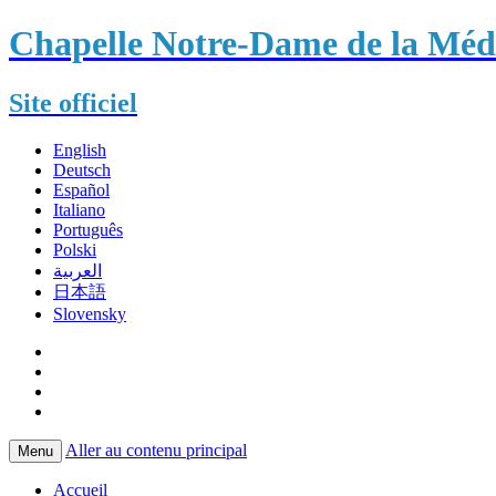
Chapelle Notre-Dame de la Méda
Site officiel
English
Deutsch
Español
Italiano
Português
Polski
العربية
日本語
Slovensky
Aller au contenu principal
Menu
Accueil