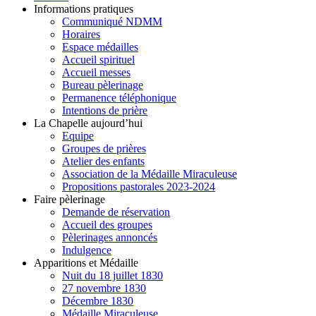
Informations pratiques
Communiqué NDMM
Horaires
Espace médailles
Accueil spirituel
Accueil messes
Bureau pèlerinage
Permanence téléphonique
Intentions de prière
La Chapelle aujourd’hui
Equipe
Groupes de prières
Atelier des enfants
Association de la Médaille Miraculeuse
Propositions pastorales 2023-2024
Faire pèlerinage
Demande de réservation
Accueil des groupes
Pèlerinages annoncés
Indulgence
Apparitions et Médaille
Nuit du 18 juillet 1830
27 novembre 1830
Décembre 1830
Médaille Miraculeuse