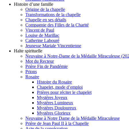
Histoire d’une famille
Origine de la chapelle
Transformations de la chapelle
Chapelle en ses détails
Compagnie des Filles de la Charité
Vincent de Paul
Louise de Marillac
Catherine Labouré
Jeunesse Mariale Vincentienne
Halte spirituelle
Neuvaine à Notre-Dame de la Médaille Miraculeuse (202
Mot du Recteur
Prière Fin de Pandémie
Prions
Rosaire
Histoire du Rosaire
Chapelet, mode d’emploi
Prières pour réciter le chapelet
Mystères Joyeux
Mystères Lumineux
Mystères Douloureux
Mystères Glorieux
Neuvaine à Notre Dame de la Médaille Miraculeuse
Prière de Jean Paul II à la Chapelle
Acte de la consécration