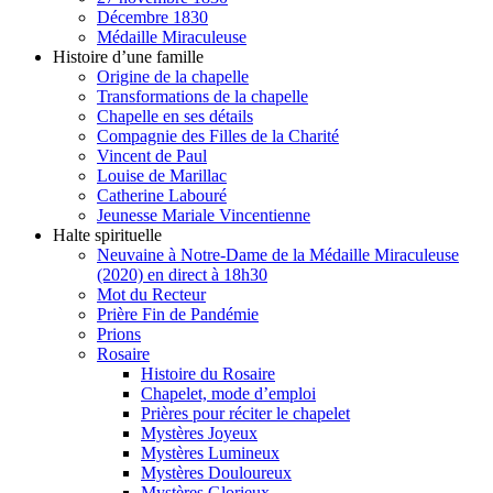
Décembre 1830
Médaille Miraculeuse
Histoire d’une famille
Origine de la chapelle
Transformations de la chapelle
Chapelle en ses détails
Compagnie des Filles de la Charité
Vincent de Paul
Louise de Marillac
Catherine Labouré
Jeunesse Mariale Vincentienne
Halte spirituelle
Neuvaine à Notre-Dame de la Médaille Miraculeuse
(2020) en direct à 18h30
Mot du Recteur
Prière Fin de Pandémie
Prions
Rosaire
Histoire du Rosaire
Chapelet, mode d’emploi
Prières pour réciter le chapelet
Mystères Joyeux
Mystères Lumineux
Mystères Douloureux
Mystères Glorieux