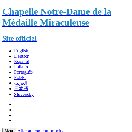
Chapelle Notre-Dame de la
Médaille Miraculeuse
Site officiel
English
Deutsch
Español
Italiano
Português
Polski
العربية
日本語
Slovensky
Aller au contenu principal
Menu