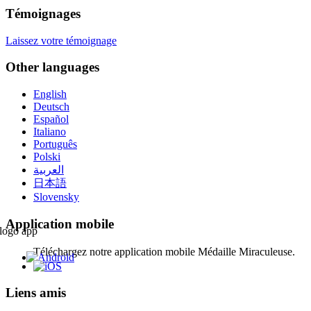
Témoignages
Laissez votre témoignage
Other languages
English
Deutsch
Español
Italiano
Português
Polski
العربية
日本語
Slovensky
Application mobile
Téléchargez notre application mobile Médaille Miraculeuse.
Liens amis