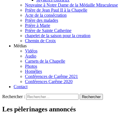
Neuvaine à Notre Dame de la Médaille Miraculeuse
Prière de Jean Paul II à la Chapelle
Acte de la consécration
Prière des malades
Prière à Marie
Prière de Sainte Catherine
chapelet de la saison pour la creation
Chemin de Croix
Médias
Vidéos
Audio
Carnets de la Chapelle
Photos
Homélies
Conférences de Carême 2021
Conférences Carême 2020
Contact
Rechercher :
Les pèlerinages annoncés