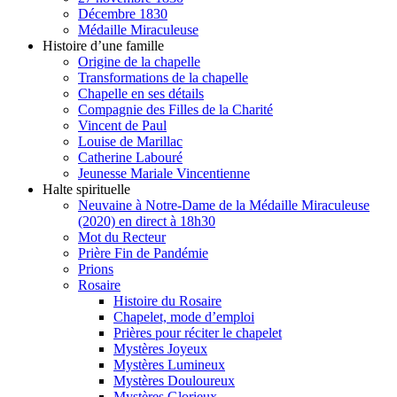
Décembre 1830
Médaille Miraculeuse
Histoire d’une famille
Origine de la chapelle
Transformations de la chapelle
Chapelle en ses détails
Compagnie des Filles de la Charité
Vincent de Paul
Louise de Marillac
Catherine Labouré
Jeunesse Mariale Vincentienne
Halte spirituelle
Neuvaine à Notre-Dame de la Médaille Miraculeuse
(2020) en direct à 18h30
Mot du Recteur
Prière Fin de Pandémie
Prions
Rosaire
Histoire du Rosaire
Chapelet, mode d’emploi
Prières pour réciter le chapelet
Mystères Joyeux
Mystères Lumineux
Mystères Douloureux
Mystères Glorieux