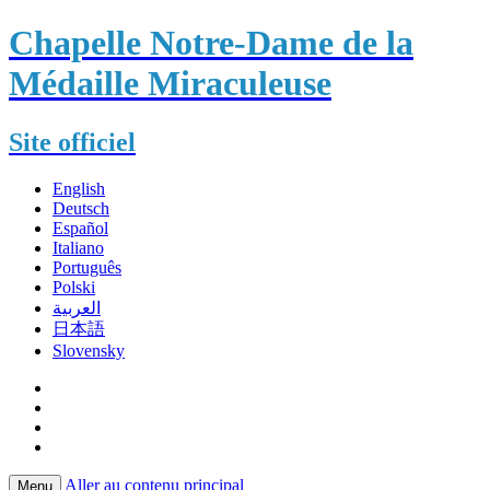
Chapelle Notre-Dame de la
Médaille Miraculeuse
Site officiel
English
Deutsch
Español
Italiano
Português
Polski
العربية
日本語
Slovensky
Aller au contenu principal
Menu