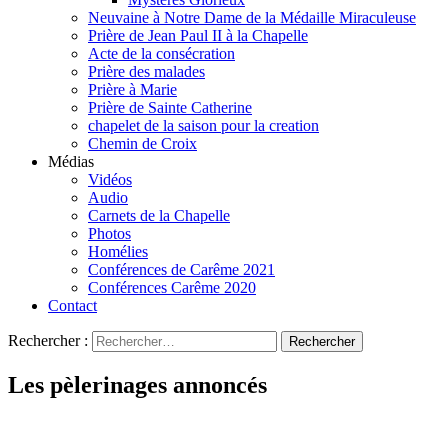
Neuvaine à Notre Dame de la Médaille Miraculeuse
Prière de Jean Paul II à la Chapelle
Acte de la consécration
Prière des malades
Prière à Marie
Prière de Sainte Catherine
chapelet de la saison pour la creation
Chemin de Croix
Médias
Vidéos
Audio
Carnets de la Chapelle
Photos
Homélies
Conférences de Carême 2021
Conférences Carême 2020
Contact
Rechercher :
Les pèlerinages annoncés