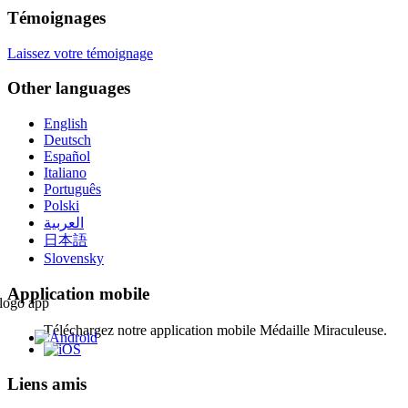
Témoignages
Laissez votre témoignage
Other languages
English
Deutsch
Español
Italiano
Português
Polski
العربية
日本語
Slovensky
Application mobile
Téléchargez notre application mobile Médaille Miraculeuse.
Liens amis