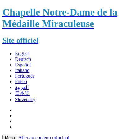
Chapelle Notre-Dame de la
Médaille Miraculeuse
Site officiel
English
Deutsch
Español
Italiano
Português
Polski
العربية
日本語
Slovensky
Aller au contenu principal
Menu