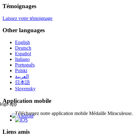
Témoignages
Laissez votre témoignage
Other languages
English
Deutsch
Español
Italiano
Português
Polski
العربية
日本語
Slovensky
Application mobile
Téléchargez notre application mobile Médaille Miraculeuse.
Liens amis