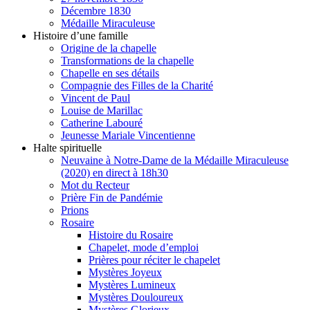
Décembre 1830
Médaille Miraculeuse
Histoire d’une famille
Origine de la chapelle
Transformations de la chapelle
Chapelle en ses détails
Compagnie des Filles de la Charité
Vincent de Paul
Louise de Marillac
Catherine Labouré
Jeunesse Mariale Vincentienne
Halte spirituelle
Neuvaine à Notre-Dame de la Médaille Miraculeuse
(2020) en direct à 18h30
Mot du Recteur
Prière Fin de Pandémie
Prions
Rosaire
Histoire du Rosaire
Chapelet, mode d’emploi
Prières pour réciter le chapelet
Mystères Joyeux
Mystères Lumineux
Mystères Douloureux
Mystères Glorieux