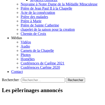
Neuvaine à Notre Dame de la Médaille Miraculeuse
Prière de Jean Paul II à la Chapelle
Acte de la consécration
Prière des malades
Prière à Marie
Prière de Sainte Catherine
chapelet de la saison pour la creation
Chemin de Croix
Médias
Vidéos
Audio
Carnets de la Chapelle
Photos
Homélies
Conférences de Carême 2021
Conférences Carême 2020
Contact
Rechercher :
Les pèlerinages annoncés