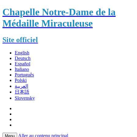
Chapelle Notre-Dame de la
Médaille Miraculeuse
Site officiel
English
Deutsch
Español
Italiano
Português
Polski
العربية
日本語
Slovensky
Aller au contenu principal
Menu