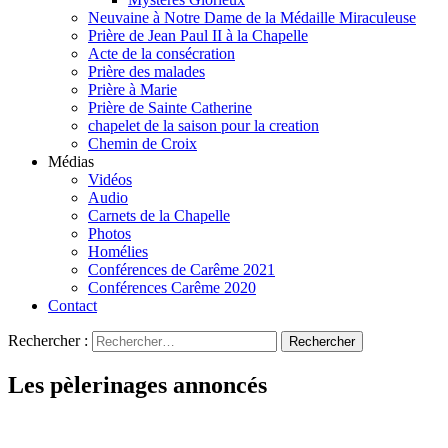
Neuvaine à Notre Dame de la Médaille Miraculeuse
Prière de Jean Paul II à la Chapelle
Acte de la consécration
Prière des malades
Prière à Marie
Prière de Sainte Catherine
chapelet de la saison pour la creation
Chemin de Croix
Médias
Vidéos
Audio
Carnets de la Chapelle
Photos
Homélies
Conférences de Carême 2021
Conférences Carême 2020
Contact
Rechercher :
Les pèlerinages annoncés