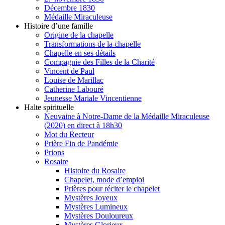
Décembre 1830
Médaille Miraculeuse
Histoire d’une famille
Origine de la chapelle
Transformations de la chapelle
Chapelle en ses détails
Compagnie des Filles de la Charité
Vincent de Paul
Louise de Marillac
Catherine Labouré
Jeunesse Mariale Vincentienne
Halte spirituelle
Neuvaine à Notre-Dame de la Médaille Miraculeuse
(2020) en direct à 18h30
Mot du Recteur
Prière Fin de Pandémie
Prions
Rosaire
Histoire du Rosaire
Chapelet, mode d’emploi
Prières pour réciter le chapelet
Mystères Joyeux
Mystères Lumineux
Mystères Douloureux
Mystères Glorieux