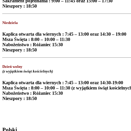
Sakrament pojednania : 9
:
00 – 11
:
45 oraz 15
:
00 – 17
:
30
Nieszpory : 18:50
Niedziela
Kaplica otwarta dla wiernych :
7:45 – 13:00
oraz
14:30 – 19:00
Msza Święta : 8:00 – 10:00 – 11:30
Nabożeństwo : Różaniec
15
:
30
Nieszpory : 18:50
Dzień wolny
(z wyjątkiem świąt kościelnych)
Kaplica otwarta dla wiernych : 7:45
– 13:00 oraz 14:30-19:00
Msza Święta : 8:00 – 10:00 – 11:30
(z wyjątkiem świąt kościelnyc
Nabożeństwo : Różaniec
15
:
30
Nieszpory : 18:50
Polski