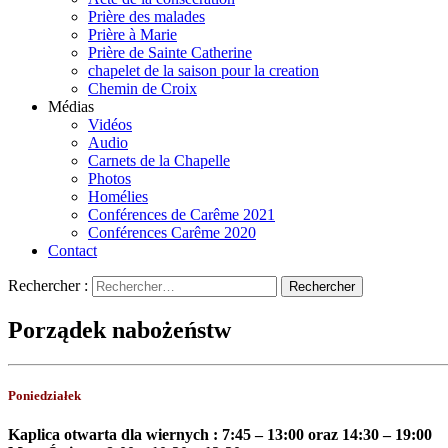
Prière des malades
Prière à Marie
Prière de Sainte Catherine
chapelet de la saison pour la creation
Chemin de Croix
Médias
Vidéos
Audio
Carnets de la Chapelle
Photos
Homélies
Conférences de Carême 2021
Conférences Carême 2020
Contact
Rechercher :
Porządek nabożeństw
Poniedziałek
Kaplica otwarta dla wiernych :
7:45 – 13:00
oraz
14:30 – 19:00