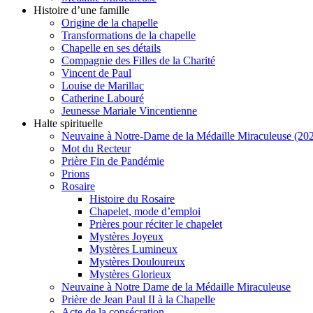
Histoire d’une famille
Origine de la chapelle
Transformations de la chapelle
Chapelle en ses détails
Compagnie des Filles de la Charité
Vincent de Paul
Louise de Marillac
Catherine Labouré
Jeunesse Mariale Vincentienne
Halte spirituelle
Neuvaine à Notre-Dame de la Médaille Miraculeuse (202
Mot du Recteur
Prière Fin de Pandémie
Prions
Rosaire
Histoire du Rosaire
Chapelet, mode d’emploi
Prières pour réciter le chapelet
Mystères Joyeux
Mystères Lumineux
Mystères Douloureux
Mystères Glorieux
Neuvaine à Notre Dame de la Médaille Miraculeuse
Prière de Jean Paul II à la Chapelle
Acte de la consécration