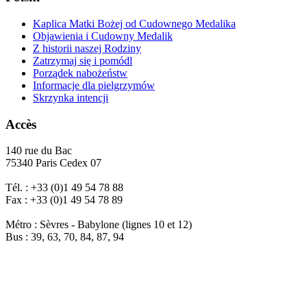
Kaplica Matki Bożej od Cudownego Medalika
Objawienia i Cudowny Medalik
Z historii naszej Rodziny
Zatrzymaj się i pomódl
Porządek nabożeństw
Informacje dla pielgrzymów
Skrzynka intencji
Accès
140 rue du Bac
75340 Paris Cedex 07
Tél. : +33 (0)1 49 54 78 88
Fax : +33 (0)1 49 54 78 89
Métro : Sèvres - Babylone (lignes 10 et 12)
Bus : 39, 63, 70, 84, 87, 94