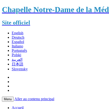
Chapelle Notre-Dame de la Méda
Site officiel
English
Deutsch
Español
Italiano
Português
Polski
العربية
日本語
Slovensky
Aller au contenu principal
Menu
Accueil