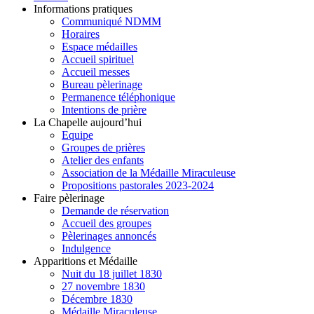
Informations pratiques
Communiqué NDMM
Horaires
Espace médailles
Accueil spirituel
Accueil messes
Bureau pèlerinage
Permanence téléphonique
Intentions de prière
La Chapelle aujourd’hui
Equipe
Groupes de prières
Atelier des enfants
Association de la Médaille Miraculeuse
Propositions pastorales 2023-2024
Faire pèlerinage
Demande de réservation
Accueil des groupes
Pèlerinages annoncés
Indulgence
Apparitions et Médaille
Nuit du 18 juillet 1830
27 novembre 1830
Décembre 1830
Médaille Miraculeuse