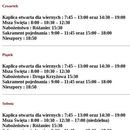
Czwartek
Kaplica otwarta dla wiernych :
7:45 – 13:00
oraz
14:30 – 19:00
Msza Święta : 8
:
00 – 10
:
30 – 12
:
30
Nabożeństwo : Różaniec
15
:
30
Sakrament pojednania : 9
:
00 – 11
:
45 oraz 15
:
00 – 18
:
00
Nieszpory : 18:50
Piątek
Kaplica otwarta dla wiernych :
7:45 – 13:00
oraz
14:30 – 19:00
Msza Święta : 8
:
00 – 10
:
30 – 12
:
30
Nabożeństwo : Droga Krzyżowa
15
:
30
Sakrament pojednania : 9
:
00 – 11
:
45 oraz 15
:
00 – 18
:
00
Nieszpory : 18:50
Sobota
Kaplica otwarta dla wiernych :
7:45 – 13:00
oraz
14:30 – 19:00
Msza Święta : 8
:
00 – 10
:
30 – 12
:
30 – 17:00
(niedzielna)
Nabożeństwo : Różaniec
15:30