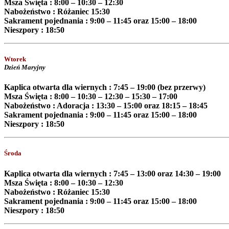
Msza Święta : 8
:
00 – 10
:
30 – 12
:
30
Nabożeństwo : Różaniec 15
:
30
Sakrament pojednania : 9
:
00 – 11
:
45 oraz 15
:
00 – 18
:
00
Nieszpory : 18:50
Wtorek
Dzień Maryjny
Kaplica otwarta dla wiernych :
7:45 – 19:00
(bez przerwy)
Msza Święta : 8
:
00 – 10
:
30 – 12
:
30 – 15
:
30 – 17
:
00
Nabożeństwo : Adoracja :
13
:
30 – 15:00
oraz
18
:
15 – 18
:
45
Sakrament pojednania : 9
:
00 – 11
:
45 oraz 15
:
00 – 18
:
00
Nieszpory : 18:50
Ś
roda
Kaplica otwarta dla wiernych :
7:45 – 13:00
oraz
14:30 – 19:00
Msza Święta : 8
:
00 – 10
:
30 – 12
:
30
Nabożeństwo : Różaniec
15
:
30
Sakrament pojednania : 9
:
00 – 11
:
45 oraz 15
:
00 – 18
:
00
Nieszpory : 18:50