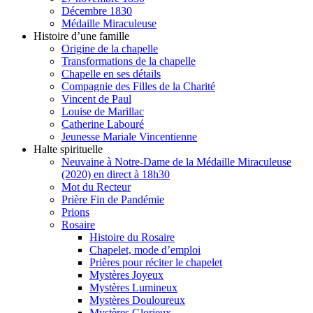
Décembre 1830
Médaille Miraculeuse
Histoire d’une famille
Origine de la chapelle
Transformations de la chapelle
Chapelle en ses détails
Compagnie des Filles de la Charité
Vincent de Paul
Louise de Marillac
Catherine Labouré
Jeunesse Mariale Vincentienne
Halte spirituelle
Neuvaine à Notre-Dame de la Médaille Miraculeuse
(2020) en direct à 18h30
Mot du Recteur
Prière Fin de Pandémie
Prions
Rosaire
Histoire du Rosaire
Chapelet, mode d’emploi
Prières pour réciter le chapelet
Mystères Joyeux
Mystères Lumineux
Mystères Douloureux
Mystères Glorieux