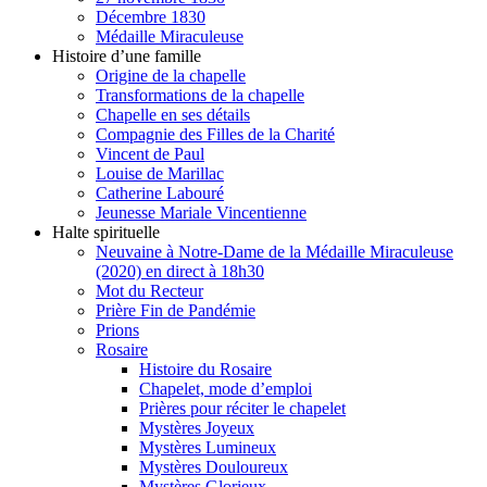
Décembre 1830
Médaille Miraculeuse
Histoire d’une famille
Origine de la chapelle
Transformations de la chapelle
Chapelle en ses détails
Compagnie des Filles de la Charité
Vincent de Paul
Louise de Marillac
Catherine Labouré
Jeunesse Mariale Vincentienne
Halte spirituelle
Neuvaine à Notre-Dame de la Médaille Miraculeuse
(2020) en direct à 18h30
Mot du Recteur
Prière Fin de Pandémie
Prions
Rosaire
Histoire du Rosaire
Chapelet, mode d’emploi
Prières pour réciter le chapelet
Mystères Joyeux
Mystères Lumineux
Mystères Douloureux
Mystères Glorieux