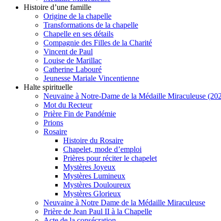
Histoire d’une famille
Origine de la chapelle
Transformations de la chapelle
Chapelle en ses détails
Compagnie des Filles de la Charité
Vincent de Paul
Louise de Marillac
Catherine Labouré
Jeunesse Mariale Vincentienne
Halte spirituelle
Neuvaine à Notre-Dame de la Médaille Miraculeuse (202
Mot du Recteur
Prière Fin de Pandémie
Prions
Rosaire
Histoire du Rosaire
Chapelet, mode d’emploi
Prières pour réciter le chapelet
Mystères Joyeux
Mystères Lumineux
Mystères Douloureux
Mystères Glorieux
Neuvaine à Notre Dame de la Médaille Miraculeuse
Prière de Jean Paul II à la Chapelle
Acte de la consécration