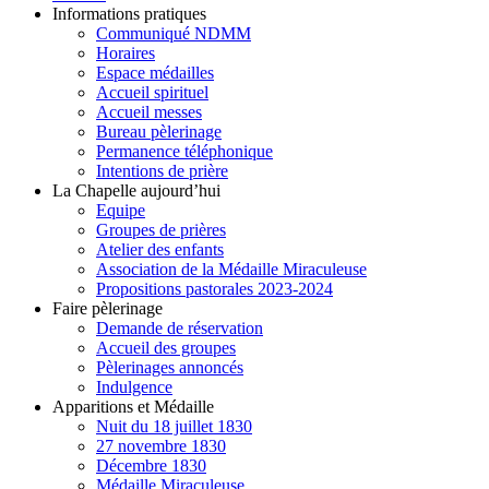
Informations pratiques
Communiqué NDMM
Horaires
Espace médailles
Accueil spirituel
Accueil messes
Bureau pèlerinage
Permanence téléphonique
Intentions de prière
La Chapelle aujourd’hui
Equipe
Groupes de prières
Atelier des enfants
Association de la Médaille Miraculeuse
Propositions pastorales 2023-2024
Faire pèlerinage
Demande de réservation
Accueil des groupes
Pèlerinages annoncés
Indulgence
Apparitions et Médaille
Nuit du 18 juillet 1830
27 novembre 1830
Décembre 1830
Médaille Miraculeuse