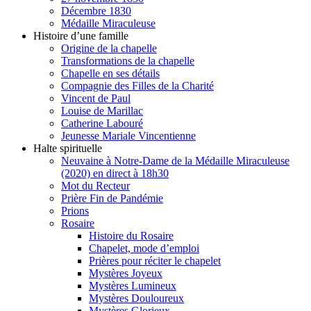
Décembre 1830
Médaille Miraculeuse
Histoire d’une famille
Origine de la chapelle
Transformations de la chapelle
Chapelle en ses détails
Compagnie des Filles de la Charité
Vincent de Paul
Louise de Marillac
Catherine Labouré
Jeunesse Mariale Vincentienne
Halte spirituelle
Neuvaine à Notre-Dame de la Médaille Miraculeuse
(2020) en direct à 18h30
Mot du Recteur
Prière Fin de Pandémie
Prions
Rosaire
Histoire du Rosaire
Chapelet, mode d’emploi
Prières pour réciter le chapelet
Mystères Joyeux
Mystères Lumineux
Mystères Douloureux
Mystères Glorieux