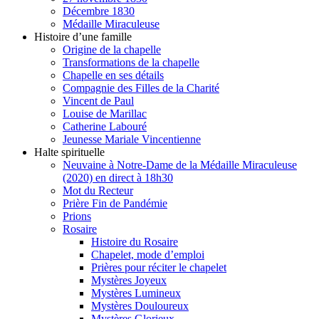
Décembre 1830
Médaille Miraculeuse
Histoire d’une famille
Origine de la chapelle
Transformations de la chapelle
Chapelle en ses détails
Compagnie des Filles de la Charité
Vincent de Paul
Louise de Marillac
Catherine Labouré
Jeunesse Mariale Vincentienne
Halte spirituelle
Neuvaine à Notre-Dame de la Médaille Miraculeuse
(2020) en direct à 18h30
Mot du Recteur
Prière Fin de Pandémie
Prions
Rosaire
Histoire du Rosaire
Chapelet, mode d’emploi
Prières pour réciter le chapelet
Mystères Joyeux
Mystères Lumineux
Mystères Douloureux
Mystères Glorieux