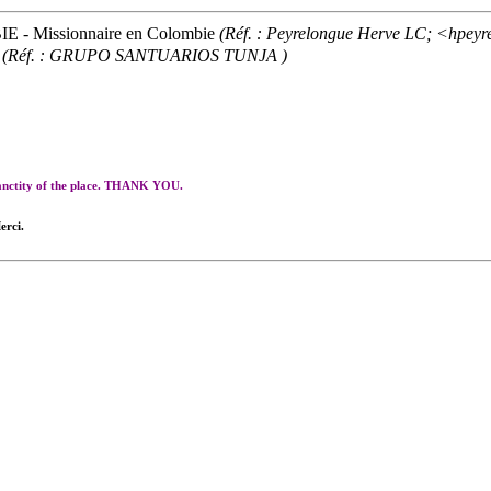
IE
- Missionnaire en Colombie
(Réf. : Peyrelongue Herve LC; <hpeyr
(Réf. : GRUPO SANTUARIOS TUNJA )
 sanctity of the place. THANK YOU.
erci.