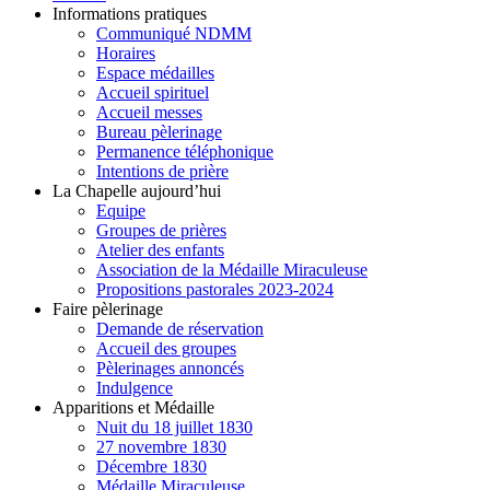
Informations pratiques
Communiqué NDMM
Horaires
Espace médailles
Accueil spirituel
Accueil messes
Bureau pèlerinage
Permanence téléphonique
Intentions de prière
La Chapelle aujourd’hui
Equipe
Groupes de prières
Atelier des enfants
Association de la Médaille Miraculeuse
Propositions pastorales 2023-2024
Faire pèlerinage
Demande de réservation
Accueil des groupes
Pèlerinages annoncés
Indulgence
Apparitions et Médaille
Nuit du 18 juillet 1830
27 novembre 1830
Décembre 1830
Médaille Miraculeuse