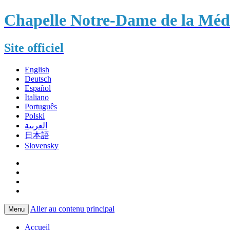
Chapelle Notre-Dame de la Méda
Site officiel
English
Deutsch
Español
Italiano
Português
Polski
العربية
日本語
Slovensky
Aller au contenu principal
Menu
Accueil