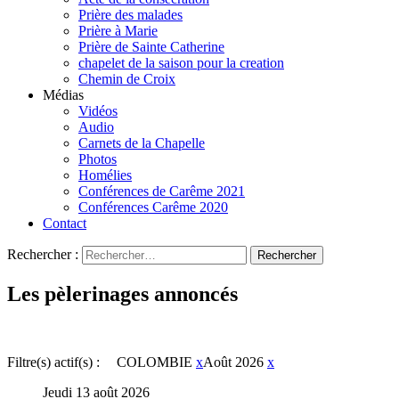
Prière des malades
Prière à Marie
Prière de Sainte Catherine
chapelet de la saison pour la creation
Chemin de Croix
Médias
Vidéos
Audio
Carnets de la Chapelle
Photos
Homélies
Conférences de Carême 2021
Conférences Carême 2020
Contact
Rechercher :
Les pèlerinages annoncés
Filtre(s) actif(s) :
COLOMBIE
x
Août 2026
x
Jeudi 13 août 2026