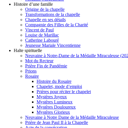
Histoire d’une famille
Origine de la chapelle
Transformations de la chapelle
Chapelle en ses détails
Compagnie des Filles de la Charité
Vincent de Paul
Louise de Marillac
Catherine Labouré
Jeunesse Mariale Vincentienne
Halte spirituelle
Neuvaine à Notre-Dame de la Médaille Miraculeuse (202
Mot du Recteur
Prière Fin de Pandémie
Prions
Rosaire
Histoire du Rosaire
Chapelet, mode d’emploi
Prières pour réciter le chapelet
Mystères Joyeux
Mystères Lumineux
Mystères Douloureux
Mystères Glorieux
Neuvaine à Notre Dame de la Médaille Miraculeuse
Prière de Jean Paul II à la Chapelle
Acte de la consécration