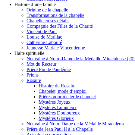
Histoire d’une famille
Origine de la chapelle
Transformations de la chapelle
Chapelle en ses détails
Compagnie des Filles de la Charité
Vincent de Paul
Louise de Marillac
Catherine Labouré
Jeunesse Mariale Vincentienne
Halte spirituelle
Neuvaine à Notre-Dame de la Médaille Miraculeuse (202
Mot du Recteur
Prière Fin de Pandémie
Prions
Rosaire
Histoire du Rosaire
Chapelet, mode d’emploi
Prières pour réciter le chapelet
Mystères Joyeux
Mystères Lumineux
Mystères Douloureux
Mystères Glorieux
Neuvaine à Notre Dame de la Médaille Miraculeuse
Prière de Jean Paul II à la Chapelle
Acte de la consécration