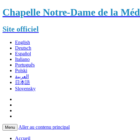
Chapelle Notre-Dame de la Méda
Site officiel
English
Deutsch
Español
Italiano
Português
Polski
العربية
日本語
Slovensky
Aller au contenu principal
Menu
Accueil