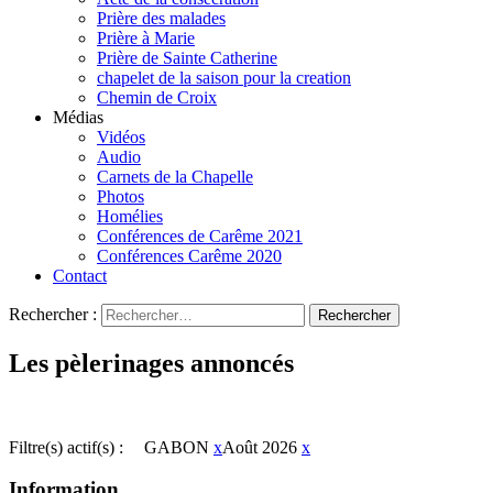
Prière des malades
Prière à Marie
Prière de Sainte Catherine
chapelet de la saison pour la creation
Chemin de Croix
Médias
Vidéos
Audio
Carnets de la Chapelle
Photos
Homélies
Conférences de Carême 2021
Conférences Carême 2020
Contact
Rechercher :
Les pèlerinages annoncés
Filtre(s) actif(s) :
GABON
x
Août 2026
x
Information