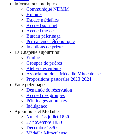
Informations pratiques
Communiqué NDMM
Horaires
Espace médailles
Accueil spirituel
Accueil messes
Bureau pèlerinage
Permanence téléphonique
Intentions de prière
La Chapelle aujourd’hui
Equipe
Groupes de prières
Atelier des enfants
Association de la Médaille Miraculeuse
Propositions pastorales 2023-2024
Faire pèlerinage
Demande de réservation
Accueil des groupes
Pèlerinages annoncés
Indulgence
Apparitions et Médaille
Nuit du 18 juillet 1830
27 novembre 1830
Décembre 1830
Médaille Miraculeuse