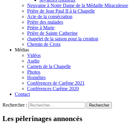
Neuvaine à Notre Dame de la Médaille Miraculeuse
Prière de Jean Paul II à la Chapelle
Acte de la consécration
Prière des malades
Prière à Marie
Prière de Sainte Catherine
chapelet de la saison pour la creation
Chemin de Croix
Médias
Vidéos
Audio
Carnets de la Chapelle
Photos
Homélies
Conférences de Carême 2021
Conférences Carême 2020
Contact
Rechercher :
Les pèlerinages annoncés