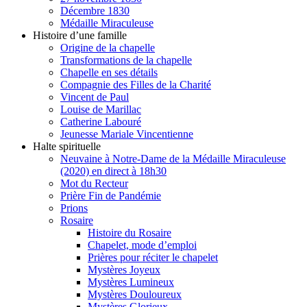
Décembre 1830
Médaille Miraculeuse
Histoire d’une famille
Origine de la chapelle
Transformations de la chapelle
Chapelle en ses détails
Compagnie des Filles de la Charité
Vincent de Paul
Louise de Marillac
Catherine Labouré
Jeunesse Mariale Vincentienne
Halte spirituelle
Neuvaine à Notre-Dame de la Médaille Miraculeuse
(2020) en direct à 18h30
Mot du Recteur
Prière Fin de Pandémie
Prions
Rosaire
Histoire du Rosaire
Chapelet, mode d’emploi
Prières pour réciter le chapelet
Mystères Joyeux
Mystères Lumineux
Mystères Douloureux
Mystères Glorieux