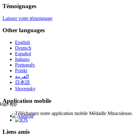
Témoignages
Laissez votre témoignage
Other languages
English
Deutsch
Español
Italiano
Português
Polski
العربية
日本語
Slovensky
Application mobile
Téléchargez notre application mobile Médaille Miraculeuse.
Liens amis