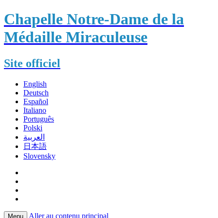
Chapelle Notre-Dame de la
Médaille Miraculeuse
Site officiel
English
Deutsch
Español
Italiano
Português
Polski
العربية
日本語
Slovensky
Aller au contenu principal
Menu