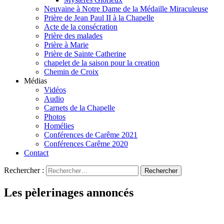
Neuvaine à Notre Dame de la Médaille Miraculeuse
Prière de Jean Paul II à la Chapelle
Acte de la consécration
Prière des malades
Prière à Marie
Prière de Sainte Catherine
chapelet de la saison pour la creation
Chemin de Croix
Médias
Vidéos
Audio
Carnets de la Chapelle
Photos
Homélies
Conférences de Carême 2021
Conférences Carême 2020
Contact
Rechercher :
Les pèlerinages annoncés