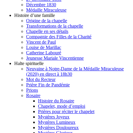
Décembre 1830
Médaille Miraculeuse
Histoire d’une famille
Origine de la chapelle
Transformations de la chapelle
Chapelle en ses détails
Compagnie des Filles de la Charité
Vincent de Paul
Louise de Marillac
Catherine Labouré
Jeunesse Mariale Vincentienne
Halte spirituelle
Neuvaine à Notre-Dame de la Médaille Miraculeuse
(2020) en direct à 18h30
Mot du Recteur
Prière Fin de Pandémie
Prions
Rosaire
Histoire du Rosaire
Chapelet, mode d’emploi
Prières pour réciter le chapelet
Mystères Joyeux
Mystères Lumineux
Mystères Douloureux
Mystères Glorieux