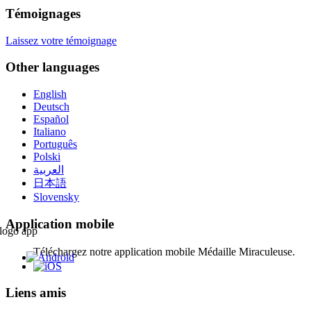
Témoignages
Laissez votre témoignage
Other languages
English
Deutsch
Español
Italiano
Português
Polski
العربية
日本語
Slovensky
Application mobile
Téléchargez notre application mobile Médaille Miraculeuse.
Liens amis