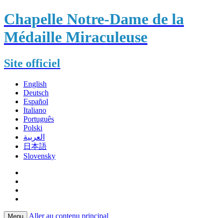
Chapelle Notre-Dame de la
Médaille Miraculeuse
Site officiel
English
Deutsch
Español
Italiano
Português
Polski
العربية
日本語
Slovensky
Aller au contenu principal
Menu