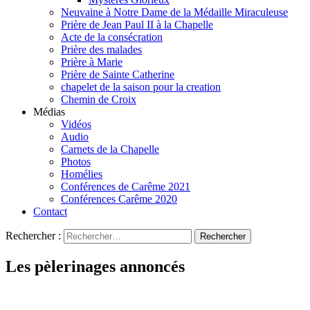
Neuvaine à Notre Dame de la Médaille Miraculeuse
Prière de Jean Paul II à la Chapelle
Acte de la consécration
Prière des malades
Prière à Marie
Prière de Sainte Catherine
chapelet de la saison pour la creation
Chemin de Croix
Médias
Vidéos
Audio
Carnets de la Chapelle
Photos
Homélies
Conférences de Carême 2021
Conférences Carême 2020
Contact
Rechercher :
Les pèlerinages annoncés