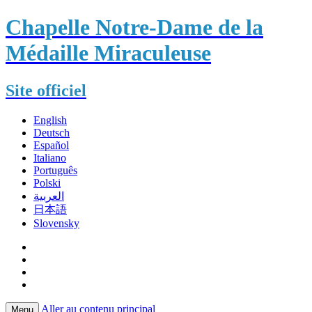
Chapelle Notre-Dame de la
Médaille Miraculeuse
Site officiel
English
Deutsch
Español
Italiano
Português
Polski
العربية
日本語
Slovensky
Aller au contenu principal
Menu