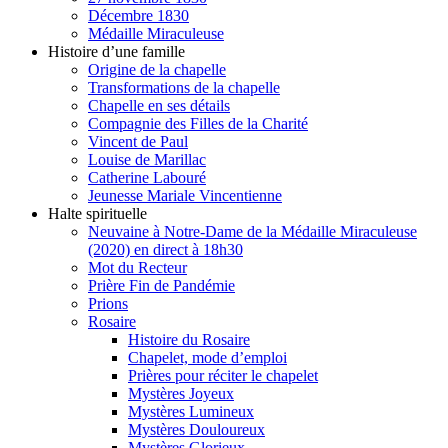
Décembre 1830
Médaille Miraculeuse
Histoire d’une famille
Origine de la chapelle
Transformations de la chapelle
Chapelle en ses détails
Compagnie des Filles de la Charité
Vincent de Paul
Louise de Marillac
Catherine Labouré
Jeunesse Mariale Vincentienne
Halte spirituelle
Neuvaine à Notre-Dame de la Médaille Miraculeuse
(2020) en direct à 18h30
Mot du Recteur
Prière Fin de Pandémie
Prions
Rosaire
Histoire du Rosaire
Chapelet, mode d’emploi
Prières pour réciter le chapelet
Mystères Joyeux
Mystères Lumineux
Mystères Douloureux
Mystères Glorieux