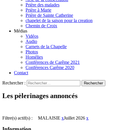
Prière des malades
Prière à Marie
Prière de Sainte Catherine
chapelet de la saison pour la creation
Chemin de Croix
Médias
Vidéos
Audio
Carnets de la Chapelle
Photos
Homélies
Conférences de Carême 2021
Conférences Carême 2020
Contact
Rechercher :
Les pèlerinages annoncés
Filtre(s) actif(s) :
MALAISIE
x
Juillet 2026
x
Information