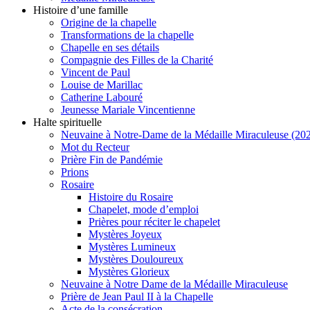
Histoire d’une famille
Origine de la chapelle
Transformations de la chapelle
Chapelle en ses détails
Compagnie des Filles de la Charité
Vincent de Paul
Louise de Marillac
Catherine Labouré
Jeunesse Mariale Vincentienne
Halte spirituelle
Neuvaine à Notre-Dame de la Médaille Miraculeuse (202
Mot du Recteur
Prière Fin de Pandémie
Prions
Rosaire
Histoire du Rosaire
Chapelet, mode d’emploi
Prières pour réciter le chapelet
Mystères Joyeux
Mystères Lumineux
Mystères Douloureux
Mystères Glorieux
Neuvaine à Notre Dame de la Médaille Miraculeuse
Prière de Jean Paul II à la Chapelle
Acte de la consécration