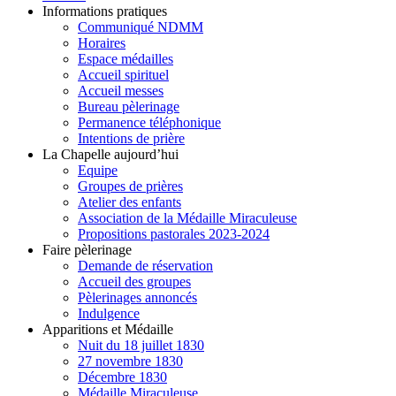
Informations pratiques
Communiqué NDMM
Horaires
Espace médailles
Accueil spirituel
Accueil messes
Bureau pèlerinage
Permanence téléphonique
Intentions de prière
La Chapelle aujourd’hui
Equipe
Groupes de prières
Atelier des enfants
Association de la Médaille Miraculeuse
Propositions pastorales 2023-2024
Faire pèlerinage
Demande de réservation
Accueil des groupes
Pèlerinages annoncés
Indulgence
Apparitions et Médaille
Nuit du 18 juillet 1830
27 novembre 1830
Décembre 1830
Médaille Miraculeuse