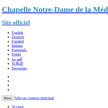
Chapelle Notre-Dame de la Méda
Site officiel
English
Deutsch
Español
Italiano
Português
Polski
العربية
日本語
Slovensky
Aller au contenu principal
Menu
Accueil