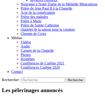
Neuvaine à Notre Dame de la Médaille Miraculeuse
Prière de Jean Paul II à la Chapelle
Acte de la consécration
Prière des malades
Prière à Marie
Prière de Sainte Catherine
chapelet de la saison pour la creation
Chemin de Croix
Médias
Vidéos
Audio
Carnets de la Chapelle
Photos
Homélies
Conférences de Carême 2021
Conférences Carême 2020
Contact
Rechercher :
Les pèlerinages annoncés