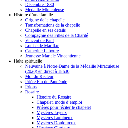
Décembre 1830
Médaille Miraculeuse
Histoire d’une famille
Origine de la chapelle
Transformations de la chapelle
Chapelle en ses détails
Compagnie des Filles de la Charité
Vincent de Paul
Louise de Marillac
Catherine Labouré
Jeunesse Mariale Vincentienne
Halte spirituelle
Neuvaine à Notre-Dame de la Médaille Miraculeuse
(2020) en direct à 18h30
Mot du Recteur
Prière Fin de Pandémie
Prions
Rosaire
Histoire du Rosaire
Chapelet, mode d’emploi
Prières pour réciter le chapelet
Mystères Joyeux
Mystères Lumineux
Mystères Douloureux
Mystères Glorieux