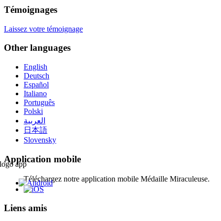
Témoignages
Laissez votre témoignage
Other languages
English
Deutsch
Español
Italiano
Português
Polski
العربية
日本語
Slovensky
Application mobile
Téléchargez notre application mobile Médaille Miraculeuse.
Liens amis