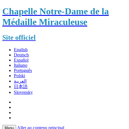
Chapelle Notre-Dame de la
Médaille Miraculeuse
Site officiel
English
Deutsch
Español
Italiano
Português
Polski
العربية
日本語
Slovensky
Aller au contenu principal
Menu