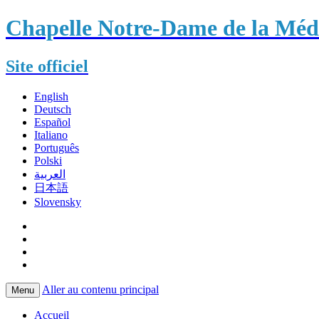
Chapelle Notre-Dame de la Méda
Site officiel
English
Deutsch
Español
Italiano
Português
Polski
العربية
日本語
Slovensky
Aller au contenu principal
Menu
Accueil