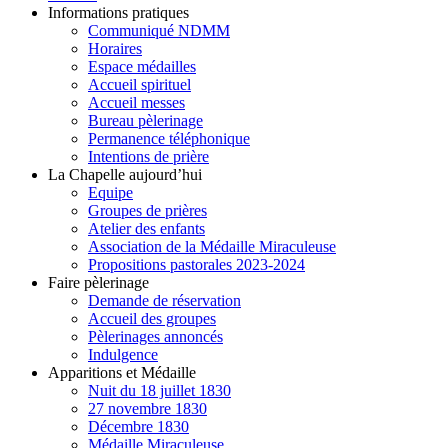
Informations pratiques
Communiqué NDMM
Horaires
Espace médailles
Accueil spirituel
Accueil messes
Bureau pèlerinage
Permanence téléphonique
Intentions de prière
La Chapelle aujourd’hui
Equipe
Groupes de prières
Atelier des enfants
Association de la Médaille Miraculeuse
Propositions pastorales 2023-2024
Faire pèlerinage
Demande de réservation
Accueil des groupes
Pèlerinages annoncés
Indulgence
Apparitions et Médaille
Nuit du 18 juillet 1830
27 novembre 1830
Décembre 1830
Médaille Miraculeuse