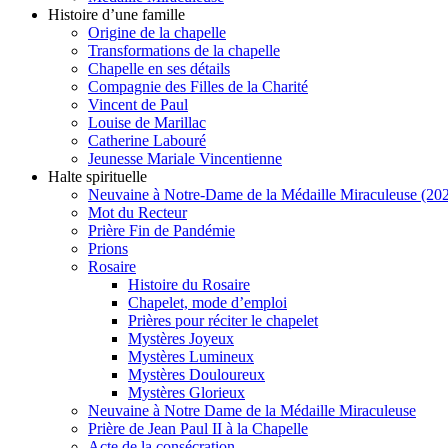
Histoire d’une famille
Origine de la chapelle
Transformations de la chapelle
Chapelle en ses détails
Compagnie des Filles de la Charité
Vincent de Paul
Louise de Marillac
Catherine Labouré
Jeunesse Mariale Vincentienne
Halte spirituelle
Neuvaine à Notre-Dame de la Médaille Miraculeuse (202
Mot du Recteur
Prière Fin de Pandémie
Prions
Rosaire
Histoire du Rosaire
Chapelet, mode d’emploi
Prières pour réciter le chapelet
Mystères Joyeux
Mystères Lumineux
Mystères Douloureux
Mystères Glorieux
Neuvaine à Notre Dame de la Médaille Miraculeuse
Prière de Jean Paul II à la Chapelle
Acte de la consécration