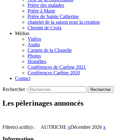
Prière des malades
Prière à Marie
Prière de Sainte Catherine
chapelet de la saison pour la creation
Chemin de Croix
Médias
Vidéos
Audio
Carnets de la Chapelle
Photos
Homélies
Conférences de Carême 2021
Conférences Carême 2020
Contact
Rechercher :
Les pèlerinages annoncés
Filtre(s) actif(s) :
AUTRICHE
x
Décembre 2026
x
Information