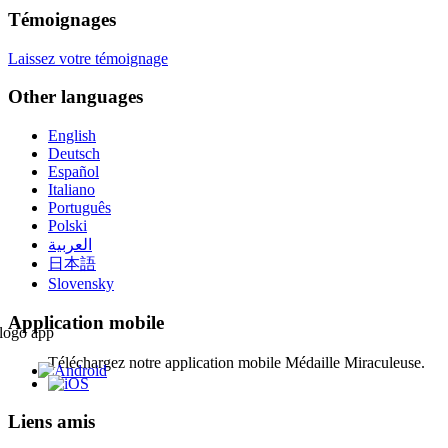
Témoignages
Laissez votre témoignage
Other languages
English
Deutsch
Español
Italiano
Português
Polski
العربية
日本語
Slovensky
Application mobile
Téléchargez notre application mobile Médaille Miraculeuse.
Liens amis