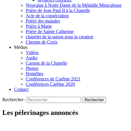
Neuvaine à Notre Dame de la Médaille Miraculeuse
Prière de Jean Paul II à la Chapelle
Acte de la consécration
Prière des malades
Prière à Marie
Prière de Sainte Catherine
chapelet de la saison pour la creation
Chemin de Croix
Médias
Vidéos
Audio
Carnets de la Chapelle
Photos
Homélies
Conférences de Carême 2021
Conférences Carême 2020
Contact
Rechercher :
Les pèlerinages annoncés