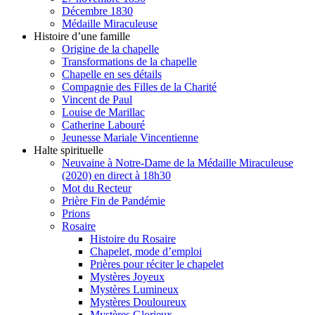
Décembre 1830
Médaille Miraculeuse
Histoire d’une famille
Origine de la chapelle
Transformations de la chapelle
Chapelle en ses détails
Compagnie des Filles de la Charité
Vincent de Paul
Louise de Marillac
Catherine Labouré
Jeunesse Mariale Vincentienne
Halte spirituelle
Neuvaine à Notre-Dame de la Médaille Miraculeuse
(2020) en direct à 18h30
Mot du Recteur
Prière Fin de Pandémie
Prions
Rosaire
Histoire du Rosaire
Chapelet, mode d’emploi
Prières pour réciter le chapelet
Mystères Joyeux
Mystères Lumineux
Mystères Douloureux
Mystères Glorieux