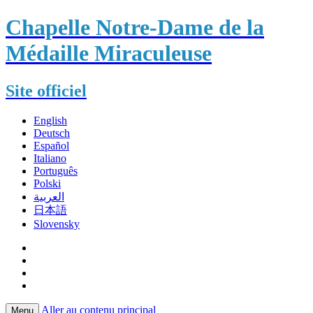
Chapelle Notre-Dame de la
Médaille Miraculeuse
Site officiel
English
Deutsch
Español
Italiano
Português
Polski
العربية
日本語
Slovensky
Aller au contenu principal
Menu