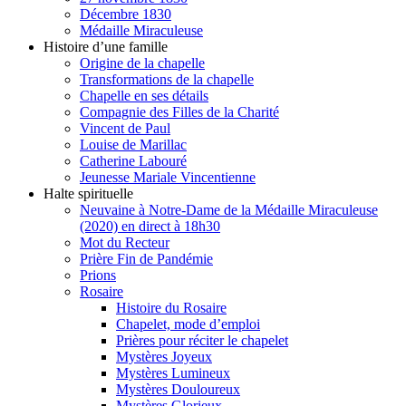
Décembre 1830
Médaille Miraculeuse
Histoire d’une famille
Origine de la chapelle
Transformations de la chapelle
Chapelle en ses détails
Compagnie des Filles de la Charité
Vincent de Paul
Louise de Marillac
Catherine Labouré
Jeunesse Mariale Vincentienne
Halte spirituelle
Neuvaine à Notre-Dame de la Médaille Miraculeuse
(2020) en direct à 18h30
Mot du Recteur
Prière Fin de Pandémie
Prions
Rosaire
Histoire du Rosaire
Chapelet, mode d’emploi
Prières pour réciter le chapelet
Mystères Joyeux
Mystères Lumineux
Mystères Douloureux
Mystères Glorieux