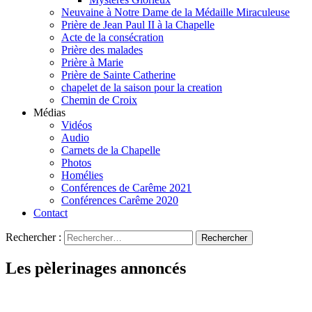
Neuvaine à Notre Dame de la Médaille Miraculeuse
Prière de Jean Paul II à la Chapelle
Acte de la consécration
Prière des malades
Prière à Marie
Prière de Sainte Catherine
chapelet de la saison pour la creation
Chemin de Croix
Médias
Vidéos
Audio
Carnets de la Chapelle
Photos
Homélies
Conférences de Carême 2021
Conférences Carême 2020
Contact
Rechercher :
Les pèlerinages annoncés