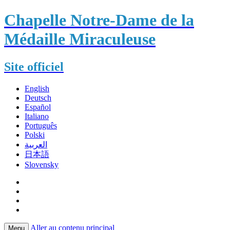
Chapelle Notre-Dame de la
Médaille Miraculeuse
Site officiel
English
Deutsch
Español
Italiano
Português
Polski
العربية
日本語
Slovensky
Aller au contenu principal
Menu