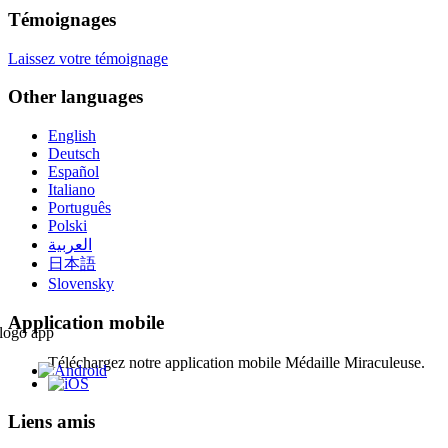
Témoignages
Laissez votre témoignage
Other languages
English
Deutsch
Español
Italiano
Português
Polski
العربية
日本語
Slovensky
Application mobile
Téléchargez notre application mobile Médaille Miraculeuse.
Liens amis