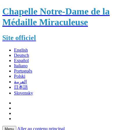
Chapelle Notre-Dame de la
Médaille Miraculeuse
Site officiel
English
Deutsch
Español
Italiano
Português
Polski
العربية
日本語
Slovensky
Aller au contenu principal
Menu