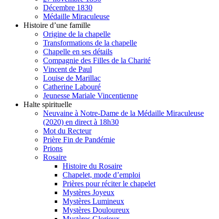
Décembre 1830
Médaille Miraculeuse
Histoire d’une famille
Origine de la chapelle
Transformations de la chapelle
Chapelle en ses détails
Compagnie des Filles de la Charité
Vincent de Paul
Louise de Marillac
Catherine Labouré
Jeunesse Mariale Vincentienne
Halte spirituelle
Neuvaine à Notre-Dame de la Médaille Miraculeuse
(2020) en direct à 18h30
Mot du Recteur
Prière Fin de Pandémie
Prions
Rosaire
Histoire du Rosaire
Chapelet, mode d’emploi
Prières pour réciter le chapelet
Mystères Joyeux
Mystères Lumineux
Mystères Douloureux
Mystères Glorieux