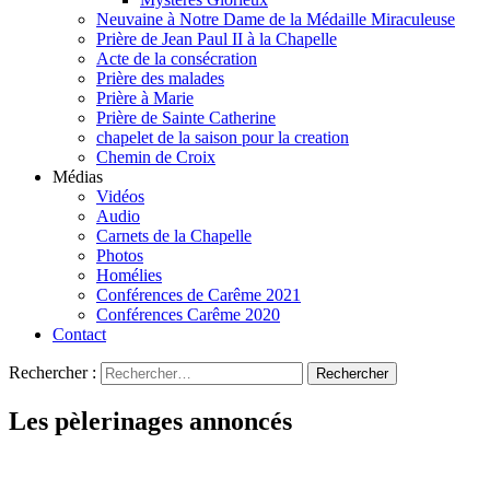
Neuvaine à Notre Dame de la Médaille Miraculeuse
Prière de Jean Paul II à la Chapelle
Acte de la consécration
Prière des malades
Prière à Marie
Prière de Sainte Catherine
chapelet de la saison pour la creation
Chemin de Croix
Médias
Vidéos
Audio
Carnets de la Chapelle
Photos
Homélies
Conférences de Carême 2021
Conférences Carême 2020
Contact
Rechercher :
Les pèlerinages annoncés